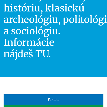
históriu
,
klasickú
archeológiu
,
politológ
a
sociológiu.
Informácie
nájdeš
TU
.
Faculty
Fakulta