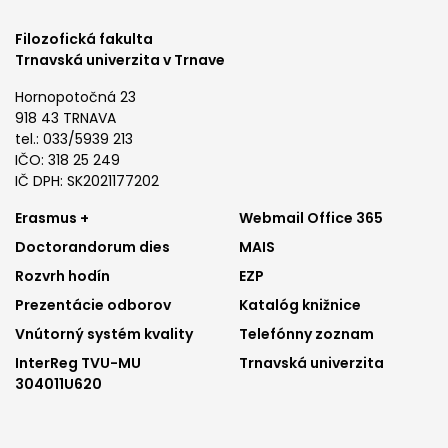
Filozofická fakulta
Trnavská univerzita v Trnave
Hornopotočná 23
918 43 TRNAVA
tel.: 033/5939 213
IČO: 318 25 249
IČ DPH: SK2021177202
Footer
Footer
Erasmus +
Webmail Office 365
Doctorandorum dies
MAIS
menu
menu
Rozvrh hodín
EZP
1
2
Prezentácie odborov
Katalóg knižnice
Vnútorný systém kvality
Telefónny zoznam
InterReg TVU-MU
Trnavská univerzita
304011U620