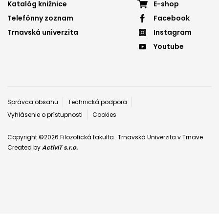
Footer
Footer
Katalóg knižnice
E-shop
Telefónny zoznam
Facebook
menu
menu
Trnavská univerzita
Instagram
3
4
Youtube
Päta
Správca obsahu
Technická podpora
Vyhlásenie o prístupnosti
Cookies
Copyright ©2026 Filozofická fakulta · Trnavská Univerzita v Trnave
Created by
ActivIT s.r.o.