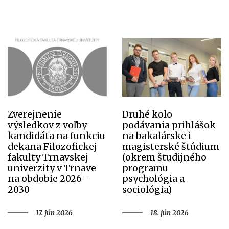
Zverejnenie
Druhé kolo
výsledkov z voľby
podávania prihlášok
kandidáta na funkciu
na bakalárske i
dekana Filozofickej
magisterské štúdium
fakulty Trnavskej
(okrem študijného
univerzity v Trnave
programu
na obdobie 2026 -
psychológia a
2030
sociológia)
17. jún 2026
18. jún 2026