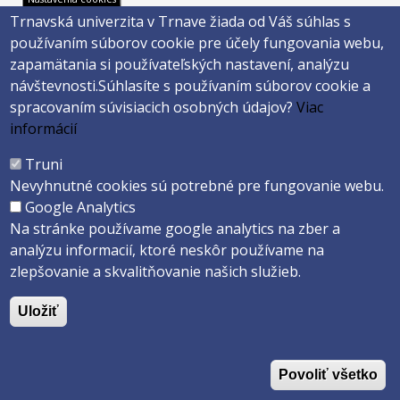
Hornopotočná 23
Trnavská univerzita v Trnave žiada od Váš súhlas s
918 43 TRNAVA
používaním súborov cookie pre účely fungovania webu,
tel.: 033/5939 213
zapamätania si používateľských nastavení, analýzu
IČO: 318 25 249
návštevnosti.
Súhlasíte s používaním súborov cookie a
IČ DPH: SK2021177202
spracovaním súvisiacich osobných údajov?
Viac
Footer
E-shop
informácií
Facebook
menu
Truni
Instagram
Nevyhnutné cookies sú potrebné pre fungovanie webu.
4
Youtube
Google Analytics
Na stránke používame google analytics na zber a
analýzu informacií, ktoré neskôr používame na
Copyright ©2026 Faculty of Philosophy and Art · Trnava University
zlepšovanie a skvalitňovanie našich služieb.
Created by
ActivIT s.r.o.
Uložiť
Povoliť všetko