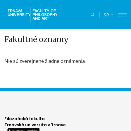
Skip
to
TRNAVA
FACULTY OF
SR
UNIVERSITY
PHILOSOPHY
main
AND ART
content
Fakultné oznamy
Nie sú zverejnené žiadne oznámenia.
Filozofická fakulta
Trnavská univerzita v Trnave
Nastavenia cookies