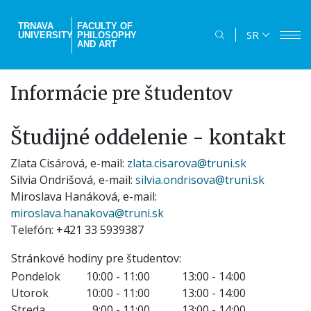
Skip
to
TRNAVA
FACULTY OF
SR
UNIVERSITY
PHILOSOPHY
main
AND ART
content
Informácie pre študentov
Študijné oddelenie - kontakt
Zlata Cisárová, e-mail:
zlata.cisarova@truni.sk
Silvia Ondrišová, e-mail:
silvia.ondrisova@truni.sk
Miroslava Hanáková, e-mail:
miroslava.hanakova@truni.sk
Telefón: +421 33 5939387
Stránkové hodiny pre študentov:
Pondelok
10:00 - 11:00
13:00 - 14:00
Utorok
10:00 - 11:00
13:00 - 14:00
Streda
9:00 - 11:00
13:00 - 14:00