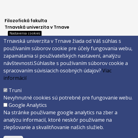
Filozofická fakulta
Trnavská univerzita v Trnave
Nastavenia cookies
Hornopotočná 23
Trnavská univerzita v Trnave žiada od Váš súhlas s
918 43 TRNAVA
používaním súborov cookie pre účely fungovania webu,
tel.: 033/5939 213
zapamätania si používateľských nastavení, analýzu
IČO: 318 25 249
návštevnosti.
Súhlasíte s používaním súborov cookie a
IČ DPH: SK2021177202
spracovaním súvisiacich osobných údajov?
Viac
Footer
E-shop
informácií
Facebook
menu
Truni
Instagram
Nevyhnutné cookies sú potrebné pre fungovanie webu.
4
Youtube
Google Analytics
Na stránke používame google analytics na zber a
analýzu informacií, ktoré neskôr používame na
Copyright ©2026 Faculty of Philosophy and Art · Trnava University
zlepšovanie a skvalitňovanie našich služieb.
Created by
ActivIT s.r.o.