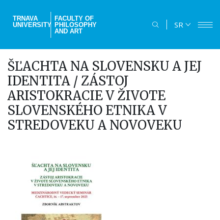
Skip
to
TRNAVA
FACULTY OF
SR
UNIVERSITY
PHILOSOPHY
main
AND ART
content
ŠĽACHTA NA SLOVENSKU A JEJ
IDENTITA / ZÁSTOJ
ARISTOKRACIE V ŽIVOTE
SLOVENSKÉHO ETNIKA V
STREDOVEKU A NOVOVEKU