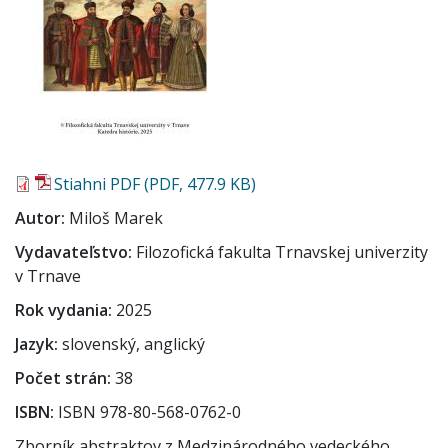
Stiahni PDF (PDF, 477.9 KB)
Autor
Miloš Marek
Vydavateľstvo
Filozofická fakulta Trnavskej univerzity
v Trnave
Rok vydania
2025
Jazyk
slovenský, anglický
Počet strán
38
ISBN
ISBN 978-80-568-0762-0
Zborník abstraktov z Medzinárodného vedeckého