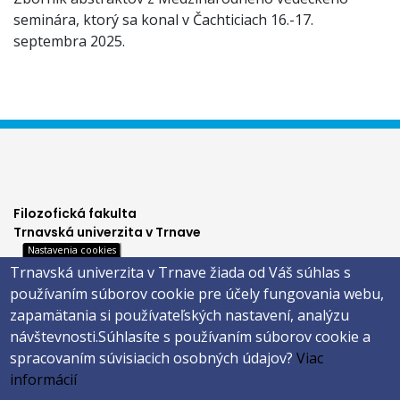
seminára, ktorý sa konal v Čachticiach 16.-17.
septembra 2025.
Filozofická fakulta
Trnavská univerzita v Trnave
Nastavenia cookies
Hornopotočná 23
Trnavská univerzita v Trnave žiada od Váš súhlas s
918 43 TRNAVA
používaním súborov cookie pre účely fungovania webu,
tel.: 033/5939 213
zapamätania si používateľských nastavení, analýzu
IČO: 318 25 249
návštevnosti.
Súhlasíte s používaním súborov cookie a
IČ DPH: SK2021177202
spracovaním súvisiacich osobných údajov?
Viac
Footer
E-shop
informácií
Facebook