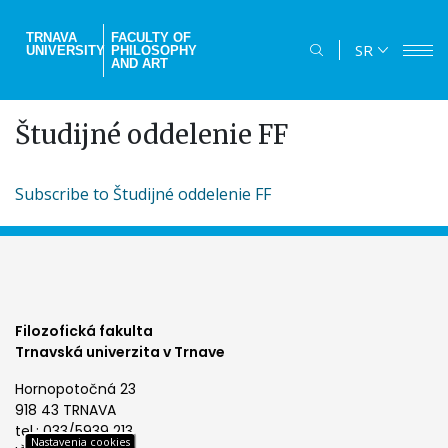
Skip
to
TRNAVA
FACULTY OF
SR
UNIVERSITY
PHILOSOPHY
main
AND ART
content
Študijné oddelenie FF
Subscribe to Študijné oddelenie FF
Filozofická fakulta
Trnavská univerzita v Trnave
Hornopotočná 23
918 43 TRNAVA
tel.: 033/5939 213
Nastavenia cookies