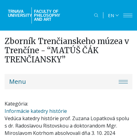
Skip
to
TRNAVA
FACULTY OF
EN
UNIVERSITY
PHILOSOPHY
main
AND ART
content
Zborník Trenčianskeho múzea v
Trenčíne - “MATÚŠ ČÁK
TRENČIANSKY”
truni-
Menu
menu
Kategória
Informácie katedry histórie
Vedúca katedry histórie prof. Zuzana Lopatková spolu
s dr. Radoslavou Ristovskou a doktorandom Mgr.
Miroslavom Kotrhom absolvovali dňa 3. 10. 2024