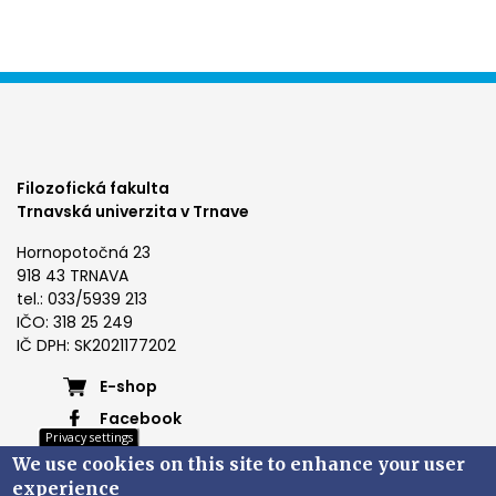
Filozofická fakulta
Trnavská univerzita v Trnave
Hornopotočná 23
918 43 TRNAVA
tel.: 033/5939 213
IČO: 318 25 249
IČ DPH: SK2021177202
Footer
E-shop
Facebook
menu
Privacy settings
Instagram
We use cookies on this site to enhance your user
4
Youtube
experience