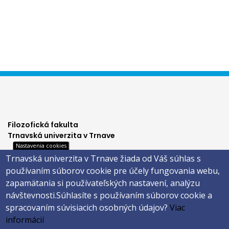
Filozofická fakulta
Trnavská univerzita v Trnave
Nastavenia cookies
Hornopotočná 23
Trnavská univerzita v Trnave žiada od Váš súhlas s
918 43 TRNAVA
používaním súborov cookie pre účely fungovania webu,
tel.: 033/5939 213
zapamätania si používateľských nastavení, analýzu
IČO: 318 25 249
návštevnosti.
Súhlasíte s používaním súborov cookie a
IČ DPH: SK2021177202
spracovaním súvisiacich osobných údajov?
Viac
Footer
E-shop
informácií