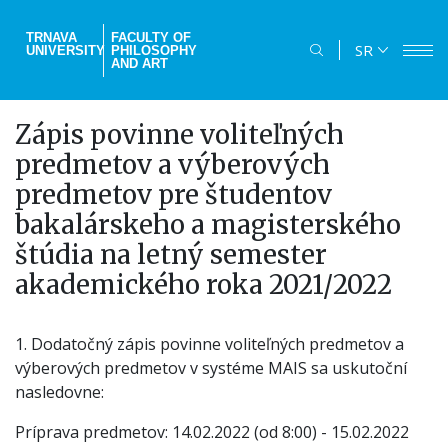
Skip
to
TRNAVA
FACULTY OF
SR
UNIVERSITY
PHILOSOPHY
main
AND ART
content
Zápis povinne voliteľných
predmetov a výberových
predmetov pre študentov
bakalárskeho a magisterského
štúdia na letný semester
akademického roka 2021/2022
1. Dodatočný zápis povinne voliteľných predmetov a
výberových predmetov v systéme MAIS sa uskutoční
nasledovne:
Príprava predmetov: 14.02.2022 (od 8:00) - 15.02.2022