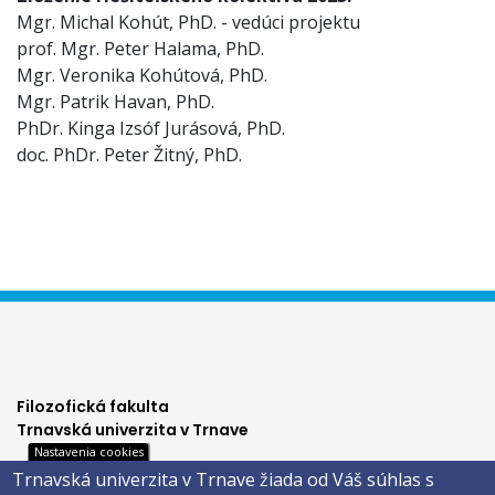
Mgr. Michal Kohút, PhD. - vedúci projektu
prof. Mgr. Peter Halama, PhD.
Mgr. Veronika Kohútová, PhD.
Mgr. Patrik Havan, PhD.
PhDr. Kinga Izsóf Jurásová, PhD.
doc. PhDr. Peter Žitný, PhD.
Filozofická fakulta
Trnavská univerzita v Trnave
Nastavenia cookies
Hornopotočná 23
Trnavská univerzita v Trnave žiada od Váš súhlas s
918 43 TRNAVA