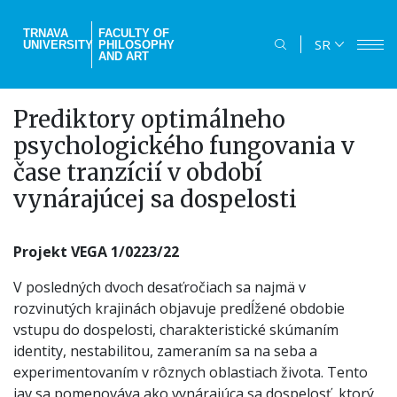
Skip
to
TRNAVA
FACULTY OF
SR
UNIVERSITY
PHILOSOPHY
main
AND ART
content
Prediktory optimálneho
psychologického fungovania v
čase tranzícií v období
vynárajúcej sa dospelosti
Projekt VEGA 1/0223/22
V posledných dvoch desaťročiach sa najmä v
rozvinutých krajinách objavuje predĺžené obdobie
vstupu do dospelosti, charakteristické skúmaním
identity, nestabilitou, zameraním sa na seba a
experimentovaním v rôznych oblastiach života. Tento
jav sa pomenováva ako vynárajúca sa dospelosť, ktorý