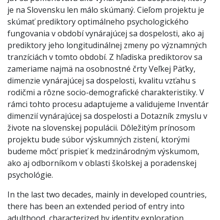
je na Slovensku len málo skúmaný. Cieľom projektu je
skúmať prediktory optimálneho psychologického
fungovania v období vynárajúcej sa dospelosti, ako aj
prediktory jeho longitudinálnej zmeny po významných
tranzíciách v tomto období. Z hľadiska prediktorov sa
zameriame najmä na osobnostné črty Veľkej Päťky,
dimenzie vynárajúcej sa dospelosti, kvalitu vzťahu s
rodičmi a rôzne socio-demografické charakteristiky. V
rámci tohto procesu adaptujeme a validujeme Inventár
dimenzií vynárajúcej sa dospelosti a Dotazník zmyslu v
živote na slovenskej populácii. Dôležitým prínosom
projektu bude súbor výskumných zistení, ktorými
budeme môcť prispieť k medzinárodným výskumom,
ako aj odborníkom v oblasti školskej a poradenskej
psychológie.
In the last two decades, mainly in developed countries,
there has been an extended period of entry into
adulthood, characterized by identity exploration,