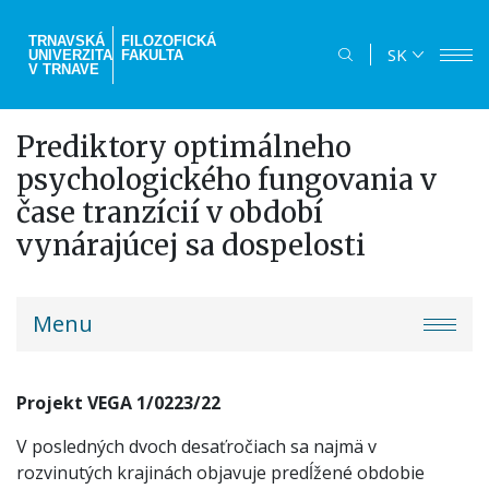
Skočiť
na
TRNAVSKÁ
FILOZOFICKÁ
SK
UNIVERZITA
FAKULTA
hlavný
V TRNAVE
obsah
Prediktory optimálneho
psychologického fungovania v
čase tranzícií v období
vynárajúcej sa dospelosti
truni-
Menu
menu
Projekt VEGA 1/0223/22
V posledných dvoch desaťročiach sa najmä v
rozvinutých krajinách objavuje predĺžené obdobie