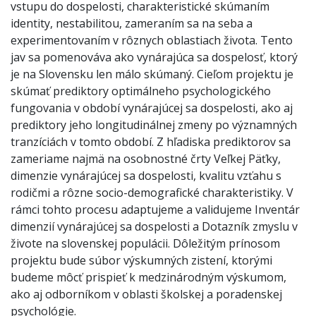
vstupu do dospelosti, charakteristické skúmaním
identity, nestabilitou, zameraním sa na seba a
experimentovaním v rôznych oblastiach života. Tento
jav sa pomenováva ako vynárajúca sa dospelosť, ktorý
je na Slovensku len málo skúmaný. Cieľom projektu je
skúmať prediktory optimálneho psychologického
fungovania v období vynárajúcej sa dospelosti, ako aj
prediktory jeho longitudinálnej zmeny po významných
tranzíciách v tomto období. Z hľadiska prediktorov sa
zameriame najmä na osobnostné črty Veľkej Päťky,
dimenzie vynárajúcej sa dospelosti, kvalitu vzťahu s
rodičmi a rôzne socio-demografické charakteristiky. V
rámci tohto procesu adaptujeme a validujeme Inventár
dimenzií vynárajúcej sa dospelosti a Dotazník zmyslu v
živote na slovenskej populácii. Dôležitým prínosom
projektu bude súbor výskumných zistení, ktorými
budeme môcť prispieť k medzinárodným výskumom,
ako aj odborníkom v oblasti školskej a poradenskej
psychológie.