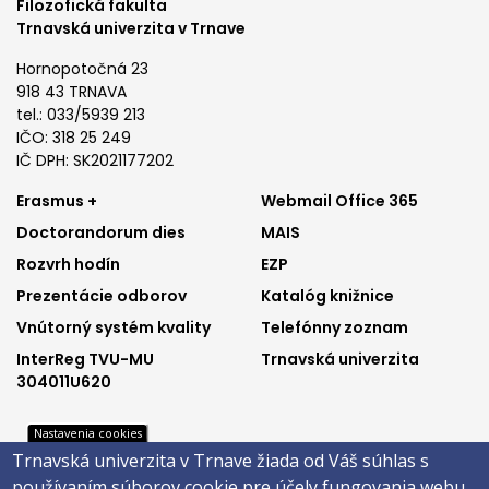
Filozofická fakulta
Trnavská univerzita v Trnave
Hornopotočná 23
918 43 TRNAVA
tel.: 033/5939 213
IČO: 318 25 249
IČ DPH: SK2021177202
Footer
Footer
Erasmus +
Webmail Office 365
Doctorandorum dies
MAIS
menu
menu
Rozvrh hodín
EZP
1
2
Prezentácie odborov
Katalóg knižnice
Vnútorný systém kvality
Telefónny zoznam
InterReg TVU-MU
Trnavská univerzita
304011U620
Nastavenia cookies
Trnavská univerzita v Trnave žiada od Váš súhlas s
Footer
Footer
Katalóg knižnice
E-shop
používaním súborov cookie pre účely fungovania webu,