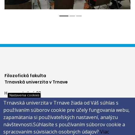
Filozofická fakulta
Trnavská univerzita v Trnave
Hornopotočná 23
Nastavenia cookies
918 43 TRNAVA
Trnavská univerzita v Trnave žiada od Váš súhlas s
tel.: 033/5939 213
používaním súborov cookie pre účely fungovania webu,
IČO: 318 25 249
zapamätania si používateľských nastavení, analýzu
IČ DPH: SK2021177202
návštevnosti.
Súhlasíte s používaním súborov cookie a
Footer
E-shop
spracovaním súvisiacich osobných údajov?
Viac