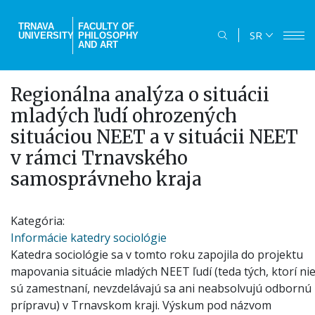
Skip
to
TRNAVA
FACULTY OF
SR
UNIVERSITY
PHILOSOPHY
main
AND ART
content
Regionálna analýza o situácii
mladých ľudí ohrozených
situáciou NEET a v situácii NEET
v rámci Trnavského
samosprávneho kraja
Kategória
Informácie katedry sociológie
Katedra sociológie sa v tomto roku zapojila do projektu
mapovania situácie mladých NEET ľudí (teda tých, ktorí ni
sú zamestnaní, nevzdelávajú sa ani neabsolvujú odbornú
prípravu) v Trnavskom kraji. Výskum pod názvom