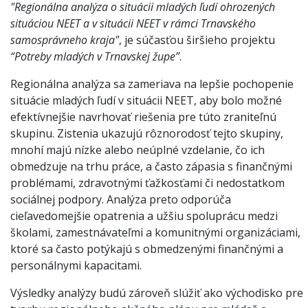
"Regionálna analýza o situácii mladých ľudí ohrozených
situáciou NEET a v situácii NEET v rámci Trnavského
samosprávneho kraja"
, je súčasťou širšieho projektu
“Potreby mladých v Trnavskej župe”
.
Regionálna analýza sa zameriava na lepšie pochopenie
situácie mladých ľudí v situácii NEET, aby bolo možné
efektívnejšie navrhovať riešenia pre túto zraniteľnú
skupinu. Zistenia ukazujú rôznorodosť tejto skupiny,
mnohí majú nízke alebo neúplné vzdelanie, čo ich
obmedzuje na trhu práce, a často zápasia s finančnými
problémami, zdravotnými ťažkosťami či nedostatkom
sociálnej podpory. Analýza preto odporúča
cieľavedomejšie opatrenia a užšiu spoluprácu medzi
školami, zamestnávateľmi a komunitnými organizáciami,
ktoré sa často potýkajú s obmedzenými finančnými a
personálnymi kapacitami.
Výsledky analýzy budú zároveň slúžiť ako východisko pre