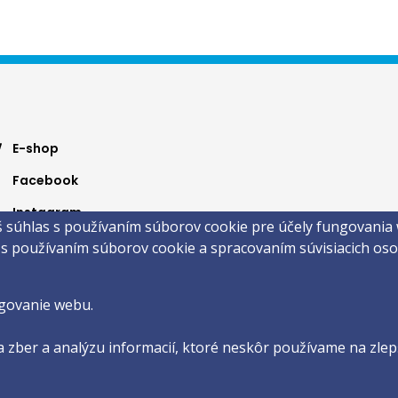
ter
E-shop
Facebook
nu
Instagram
š súhlas s používaním súborov cookie pre účely fungovania
Youtube
 s používaním súborov cookie a spracovaním súvisiacich o
 ©2026 Faculty of Philosophy and Art · Trnava University
by
ActivIT s.r.o.
govanie webu.
 zber a analýzu informacií, ktoré neskôr používame na zlepš