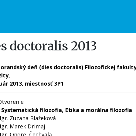
s doctoralis 2013
torandský deň (dies doctoralis) Filozofickej fakult
ity,
ruár 2013, miestnosť 3P1
Otvorenie
: Systematická filozofia, Etika a morálna filozofia
Mgr. Zuzana Blažeková
Mgr. Marek Drimaj
Mgr. Ondrej Čechvala