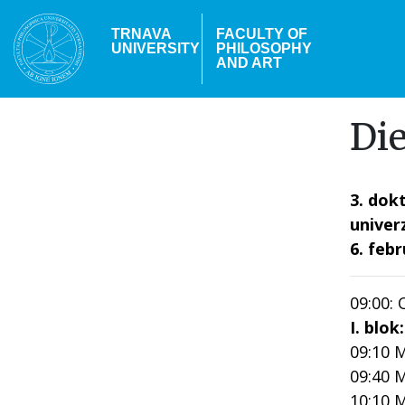
Skip
to
TRNAVA
FACULTY OF
UNIVERSITY
PHILOSOPHY
main
AND ART
content
Die
3. dok
univerz
6. feb
09:00: 
I. blok
09:10 
09:40 
10:10 