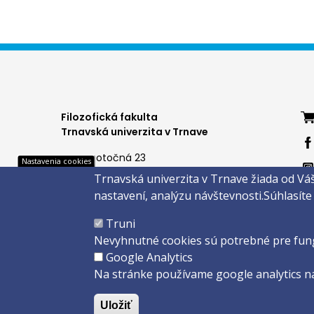
Foo
Filozofická fakulta
Trnavská univerzita v Trnave
me
Hornopotočná 23
Nastavenia cookies
4
918 43 TRNAVA
Trnavská univerzita v Trnave žiada od Vá
tel.: 033/5939 213
nastavení, analýzu návštevnosti.
Súhlasíte
IČO: 318 25 249
IČ DPH: SK2021177202
Copyright
Truni
Created 
Nevyhnutné cookies sú potrebné pre fun
Google Analytics
Na stránke používame google analytics na
Uložiť