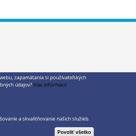
 webu, zapamätania si používateľských
sobných údajov?
Viac informácií
ovanie a skvalitňovanie našich služieb.
Povoliť všetko