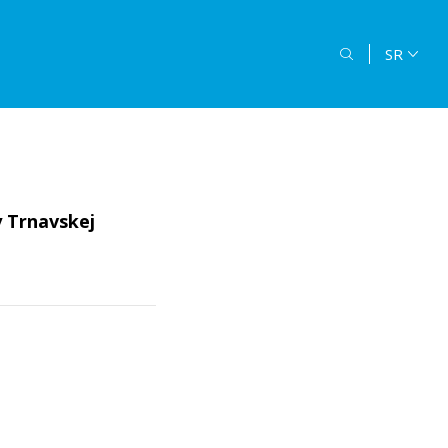
SR
y Trnavskej