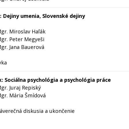
k: Dejiny umenia, Slovenské dejiny
Mgr. Miroslav Haľák
Mgr. Peter Megyeši
Mgr. Jana Bauerová
vka
lok: Sociálna psychológia a psychológia práce
gr. Juraj Repiský
Mgr. Mária Šmídová
Záverečná diskusia a ukončenie