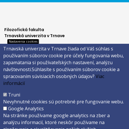
Filozofická fakulta
Trnavská univerzita v Trnave
Nastavenia cookies
Hornopotočná 23
Trnavská univerzita v Trnave žiada od Váš súhlas s
918 43 TRNAVA
používaním súborov cookie pre účely fungovania webu,
tel.: 033/5939 213
zapamätania si používateľských nastavení, analýzu
IČO: 318 25 249
návštevnosti.
Súhlasíte s používaním súborov cookie a
IČ DPH: SK2021177202
spracovaním súvisiacich osobných údajov?
Viac
Footer
E-shop
informácií
Facebook
menu
Truni
Instagram
Nevyhnutné cookies sú potrebné pre fungovanie webu.
4
Youtube
Google Analytics
Na stránke používame google analytics na zber a
analýzu informacií, ktoré neskôr používame na
Copyright ©2026 Faculty of Philosophy and Art · Trnava University