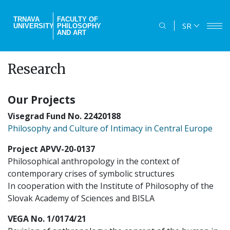
Skip
to
TRNAVA
FACULTY OF
SR
UNIVERSITY
PHILOSOPHY
main
AND ART
content
Research
Our Projects
Visegrad Fund No. 22420188
Philosophy and Culture of Intimacy in Central Europe
Project APVV-20-0137
Philosophical anthropology in the context of
contemporary crises of symbolic structures
In cooperation with the Institute of Philosophy of the
Slovak Academy of Sciences and BISLA
VEGA No. 1/0174/21