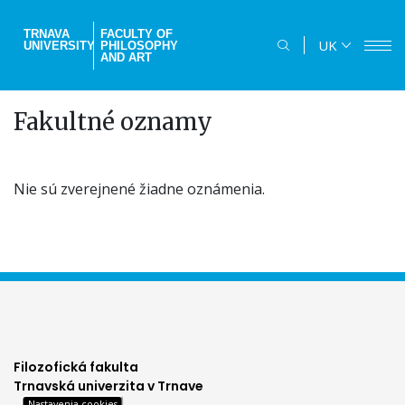
Skip
to
TRNAVA
FACULTY OF
UK
UNIVERSITY
PHILOSOPHY
main
AND ART
content
Fakultné oznamy
Nie sú zverejnené žiadne oznámenia.
Filozofická fakulta
Trnavská univerzita v Trnave
Nastavenia cookies