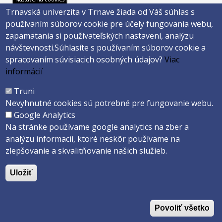
Hornopotočná 23
Trnavská univerzita v Trnave žiada od Váš súhlas s
918 43 TRNAVA
používaním súborov cookie pre účely fungovania webu,
tel.: 033/5939 213
zapamätania si používateľských nastavení, analýzu
IČO: 318 25 249
návštevnosti.
Súhlasíte s používaním súborov cookie a
IČ DPH: SK2021177202
spracovaním súvisiacich osobných údajov?
Viac
Footer
E-shop
informácií
Facebook
menu
Truni
Instagram
Nevyhnutné cookies sú potrebné pre fungovanie webu.
4
Youtube
Google Analytics
Na stránke používame google analytics na zber a
analýzu informacií, ktoré neskôr používame na
Copyright ©2026 Faculty of Philosophy and Art · Trnava University
zlepšovanie a skvalitňovanie našich služieb.
Created by
ActivIT s.r.o.
Uložiť
Povoliť všetko