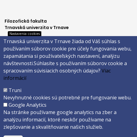
Filozofická fakulta
Trnavská univerzita v Trnave
Nastavenia cookies
Hornopotočná 23
Trnavská univerzita v Trnave žiada od Váš súhlas s
918 43 TRNAVA
používaním súborov cookie pre účely fungovania webu,
tel.: 033/5939 213
zapamätania si používateľských nastavení, analýzu
IČO: 318 25 249
návštevnosti.
Súhlasíte s používaním súborov cookie a
IČ DPH: SK2021177202
spracovaním súvisiacich osobných údajov?
Viac
Footer
E-shop
informácií
Facebook
menu
Truni
Instagram
Nevyhnutné cookies sú potrebné pre fungovanie webu.
4
Youtube
Google Analytics
Na stránke používame google analytics na zber a
analýzu informacií, ktoré neskôr používame na
Copyright ©2026 Faculty of Philosophy and Art · Trnava University
zlepšovanie a skvalitňovanie našich služieb.
Created by
ActivIT s.r.o.