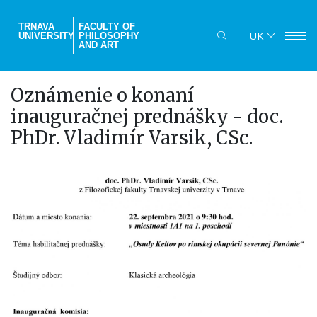
Skip
to
TRNAVA
FACULTY OF
UK
UNIVERSITY
PHILOSOPHY
main
AND ART
content
Oznámenie o konaní
inauguračnej prednášky - doc.
PhDr. Vladimír Varsik, CSc.