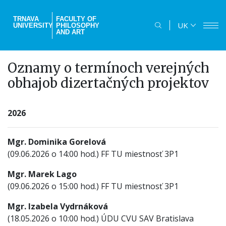
Skip
to
TRNAVA
FACULTY OF
UK
UNIVERSITY
PHILOSOPHY
main
AND ART
content
Oznamy o termínoch verejných
obhajob dizertačných projektov
2026
Mgr. Dominika Gorelová
(09.06.2026 o 14:00 hod.) FF TU miestnosť 3P1
Mgr. Marek Lago
(09.06.2026 o 15:00 hod.) FF TU miestnosť 3P1
Mgr. Izabela Vydrnáková
(18.05.2026 o 10:00 hod.) ÚDU CVU SAV Bratislava