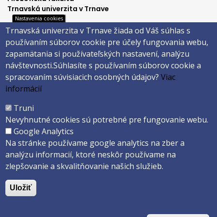
Trnavská univerzita v Trnave
Nastavenia cookies
Hornopotočná 23
Trnavská univerzita v Trnave žiada od Váš súhlas s
918 43 TRNAVA
používaním súborov cookie pre účely fungovania webu,
tel.: 033/5939 213
zapamätania si používateľských nastavení, analýzu
IČO: 318 25 249
návštevnosti.
Súhlasíte s používaním súborov cookie a
IČ DPH: SK2021177202
spracovaním súvisiacich osobných údajov?
Viac
Footer
E-shop
informácií
Facebook
menu
Truni
Instagram
Nevyhnutné cookies sú potrebné pre fungovanie webu.
4
Youtube
Google Analytics
Na stránke používame google analytics na zber a
analýzu informacií, ktoré neskôr používame na
Copyright ©2026 Faculty of Philosophy and Art · Trnava University
zlepšovanie a skvalitňovanie našich služieb.
Created by
ActivIT s.r.o.
Uložiť