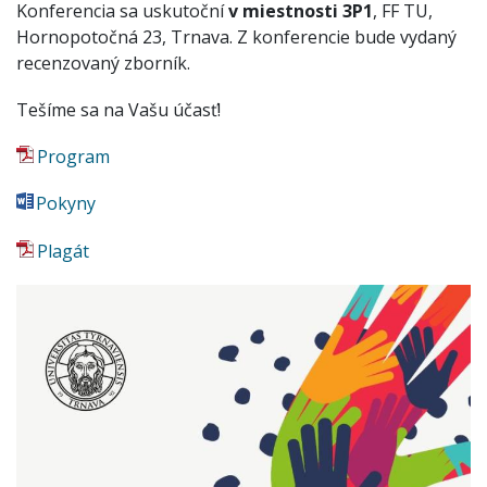
Konferencia sa uskutoční
v miestnosti 3P1
, FF TU,
Hornopotočná 23, Trnava. Z konferencie bude vydaný
recenzovaný zborník.
Tešíme sa na Vašu účasť!
Program
Pokyny
Plagát