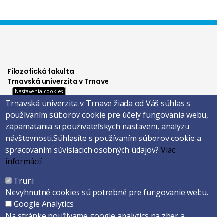
Filozofická fakulta
Trnavská univerzita v Trnave
Nastavenia cookies
Hornopotočná 23
Trnavská univerzita v Trnave žiada od Váš súhlas s
918 43 TRNAVA
používaním súborov cookie pre účely fungovania webu,
tel.: 033/5939 213
zapamätania si používateľských nastavení, analýzu
IČO: 318 25 249
návštevnosti.
Súhlasíte s používaním súborov cookie a
IČ DPH: SK2021177202
spracovaním súvisiacich osobných údajov?
Viac
Footer
E-shop
informácií
Facebook
menu
Truni
Instagram
Nevyhnutné cookies sú potrebné pre fungovanie webu.
4
Youtube
Google Analytics
Na stránke používame google analytics na zber a