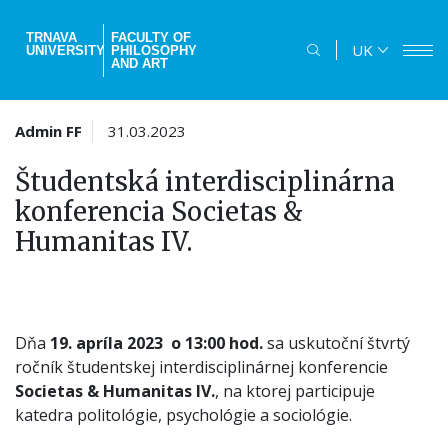
Skip
to
TRNAVA
FACULTY OF
UK
UNIVERSITY
PHILOSOPHY
main
AND ART
content
Admin FF
31.03.2023
Študentská interdisciplinárna
konferencia Societas &
Humanitas IV.
Dňa
19. apríla 2023 o 13:00 hod.
sa uskutoční štvrtý
ročník študentskej interdisciplinárnej konferencie
Societas & Humanitas IV.
, na ktorej participuje
katedra politológie, psychológie a sociológie.