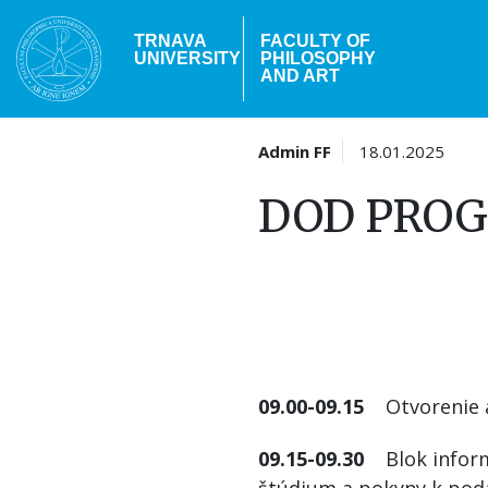
Skip
to
TRNAVA
FACULTY OF
UNIVERSITY
PHILOSOPHY
main
AND ART
content
Admin FF
18.01.2025
DOD PRO
09.00-09.15
Otvor
09.15-09.30
Blok informá