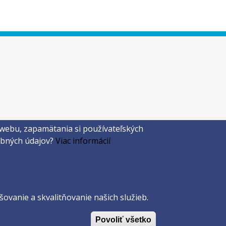
 webu, zapamätania si používateľských
sobných údajov?
Viac informácií
ovanie a skvalitňovanie našich služieb.
Povoliť všetko