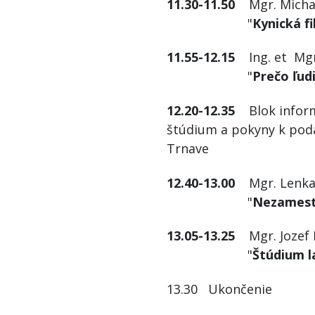
11.30-11.50
Mgr. Michal 
"
Kynická f
11.55-12.15
Ing. et Mgr.
"
Prečo ľud
12.20-12.35
Blok informá
štúdium a pokyny k podá
Tr
12.40-13.00
Mgr. Lenka D
"
Nezamestn
13.05-13.25
Mgr. Jozef K
"
Štúdium la
13.30 Ukončenie