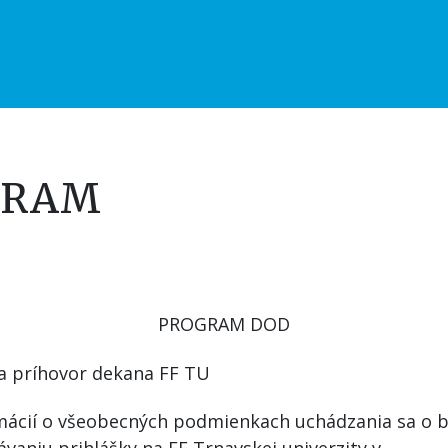
GRAM
PROGRAM DOD
enie a príhovor dekana
cií o všeobecných podmienkach uchádzania sa o b