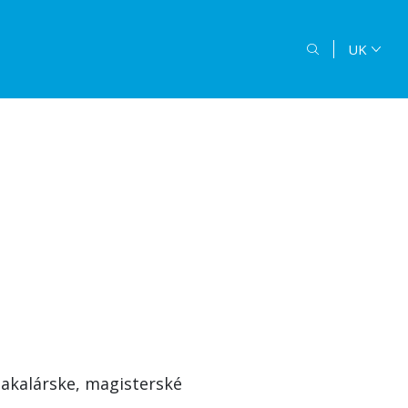
UK
 FF TU
akalárske, magisterské