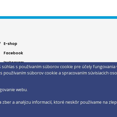
ter
E-shop
Facebook
nu
Instagram
š súhlas s používaním súborov cookie pre účely fungovania
Youtube
 s používaním súborov cookie a spracovaním súvisiacich o
 ©2026 Faculty of Philosophy and Art · Trnava University
by
ActivIT s.r.o.
govanie webu.
 zber a analýzu informacií, ktoré neskôr používame na zlepš