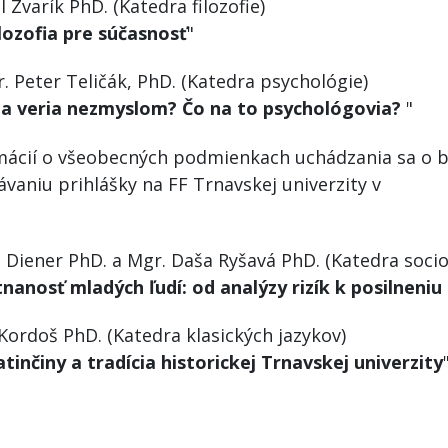
Zvarík PhD. (Katedra filozofie)
ilozofia pre súčasnosť
"
 Peter Teličák, PhD. (Katedra psychológie)
ia veria nezmyslom? Čo na to psychológovia?
"
cií o všeobecných podmienkach uchádzania sa o b
vaniu prihlášky na FF Trnavskej univerzity v
nave
iener PhD. a Mgr. Daša Ryšavá PhD. (Katedra socio
anosť mladých ľudí: od analýzy rizík k posilneniu
ordoš PhD. (Katedra klasických jazykov)
tinčiny a tradícia historickej Trnavskej univerzity