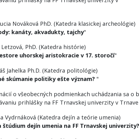
vaniu prihlášky na FF Trnavskej univerzity v
nave
cia Nováková PhD. (Katedra klasickej archeológie)
ody: kanáty, akvadukty, tajchy
"
etzová, PhD. (Katedra histórie)
estore uhorskej aristokracie v 17. storočí
"
Jahelka Ph.D. (Katedra politológie)
é skúmanie politiky ešte význam?
"
cií o všeobecných podmienkach uchádzania sa o b
ávaniu prihlášky na FF Trnavskej univerzity v Tr
 Vydrnáková (Katedra dejín a teórie umenia)
 štúdium dejín umenia na FF Trnavskej univerzity