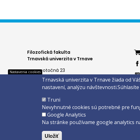
Foo
Filozofická fakulta
Trnavská univerzita v Trnave
me
Hornopotočná 23
Nastavenia cookies
4
918 43 TRNAVA
Trnavská univerzita v Trnave žiada od Vá
tel.: 033/5939 213
nastavení, analýzu návštevnosti.
Súhlasíte
IČO: 318 25 249
IČ DPH: SK2021177202
Copyright
Truni
Created 
Nevyhnutné cookies sú potrebné pre fun
Google Analytics
Na stránke používame google analytics na
Uložiť