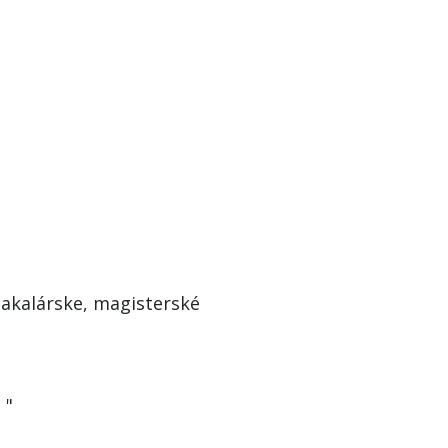
akalárske, magisterské
nave
?
"