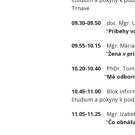
štúdium a pokyny k podá
Tr
09.30-09.50
doc. Mgr. Lu
"
Príbehy v
09.55-10.15
Mgr. Mária L
"
Žena v pri
10.20-10.40
PhDr. Tomáš 
"
Má odborn
10.45-11.00
Blok informá
štúdium a pokyny k pod
11.05-11.25
Mgr. Izabela
"
Čo obnáša