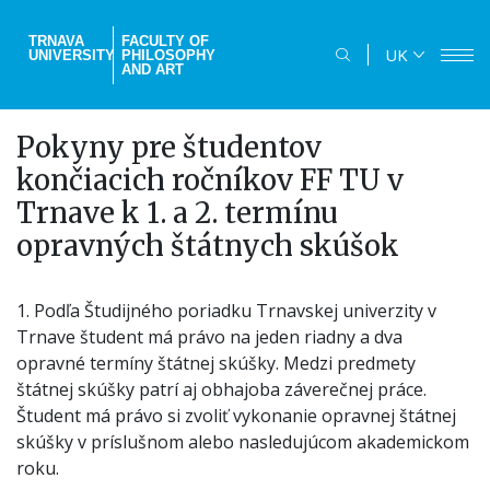
Skip
to
TRNAVA
FACULTY OF
UK
UNIVERSITY
PHILOSOPHY
main
AND ART
content
Pokyny pre študentov
končiacich ročníkov FF TU v
Trnave k 1. a 2. termínu
opravných štátnych skúšok
1. Podľa Študijného poriadku Trnavskej univerzity v
Trnave študent má právo na jeden riadny a dva
opravné termíny štátnej skúšky. Medzi predmety
štátnej skúšky patrí aj obhajoba záverečnej práce.
Študent má právo si zvoliť vykonanie opravnej štátnej
skúšky v príslušnom alebo nasledujúcom akademickom
roku.