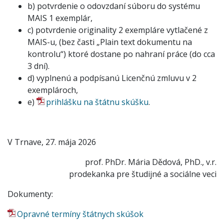
b) potvrdenie o odovzdaní súboru do systému
MAIS 1 exemplár,
c) potvrdenie originality 2 exempláre vytlačené z
MAIS-u, (bez časti „Plain text dokumentu na
kontrolu“) ktoré dostane po nahraní práce (do cca
3 dní).
d) vyplnenú a podpísanú Licenčnú zmluvu v 2
exemplároch,
e)
prihlášku na štátnu skúšku
.
V Trnave, 27. mája 2026
prof. PhDr. Mária Dědová, PhD., v.r.
prodekanka pre študijné a sociálne veci
Dokumenty:
Opravné termíny štátnych skúšok