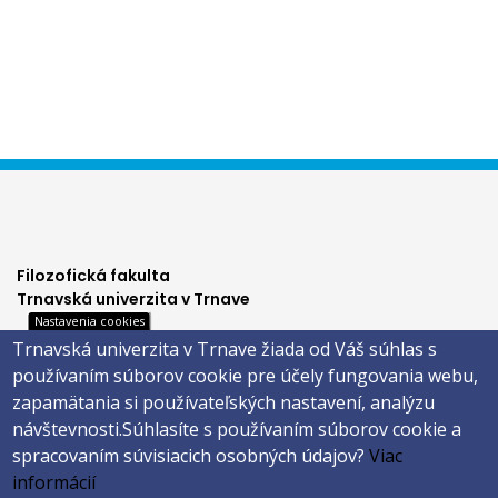
Filozofická fakulta
Trnavská univerzita v Trnave
Nastavenia cookies
Hornopotočná 23
Trnavská univerzita v Trnave žiada od Váš súhlas s
918 43 TRNAVA
používaním súborov cookie pre účely fungovania webu,
tel.: 033/5939 213
zapamätania si používateľských nastavení, analýzu
IČO: 318 25 249
návštevnosti.
Súhlasíte s používaním súborov cookie a
IČ DPH: SK2021177202
spracovaním súvisiacich osobných údajov?
Viac
Footer
E-shop
informácií