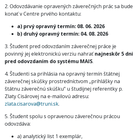
2. Odovzdávanie opravených záverečných prác sa bude
konať v Centre prvého kontaktu:
a) prvý opravný termín: 08. 06. 2026
b) druhý opravný termín: 04. 08. 2026
3. Študent pred odovzdaním záverečnej práce je
povinný jej elektronickú verziu nahrať
najneskôr 5 dni
pred odovzdaním do systému MAIS
.
4. Študenti sa prihlásia na opravný termín štátnej
záverečnej skúšky prostredníctvom „prihlášky na
štátnu záverečnú skúšku“ u študijnej referentky p.
Zlaty Cisárovej na e-mailovú adresu:
zlata.cisarova@truni.sk
.
5. Študent spolu s opravenou záverečnou prácou
odovzdáva:
a) analytický list 1 exemplár,