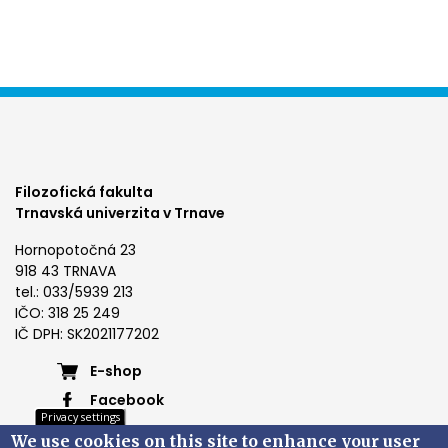
Filozofická fakulta
Trnavská univerzita v Trnave
Hornopotočná 23
918 43 TRNAVA
tel.: 033/5939 213
IČO: 318 25 249
IČ DPH: SK2021177202
Footer
E-shop
Facebook
menu
Privacy settings
Instagram
We use cookies on this site to enhance your user