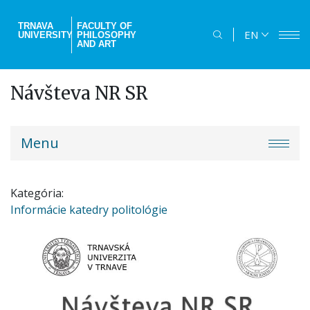
Skip
to
TRNAVA
FACULTY OF
EN
UNIVERSITY
PHILOSOPHY
main
AND ART
content
Návšteva NR SR
truni-
Menu
menu
Kategória
Informácie katedry politológie