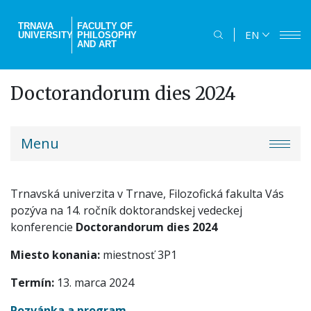
Skip
to
TRNAVA
FACULTY OF
EN
UNIVERSITY
PHILOSOPHY
main
AND ART
content
Doctorandorum dies 2024
truni-
Menu
menu
Trnavská univerzita v Trnave, Filozofická fakulta Vás
pozýva na 14. ročník doktorandskej vedeckej
konferencie
Doctorandorum dies 2024
Miesto konania:
miestnosť 3P1
Termín:
13. marca 2024
Pozvánka a program