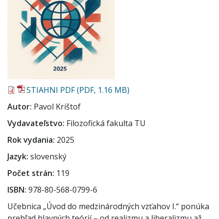
STIAHNI PDF (PDF, 1.16 MB)
Autor
Pavol Krištof
Vydavateľstvo
Filozofická fakulta TU
Rok vydania
2025
Jazyk
slovenský
Počet strán
119
ISBN
978-80-568-0799-6
Učebnica „Úvod do medzinárodných vzťahov I.“ ponúka
prehľad hlavných teórií – od realizmu a liberalizmu až