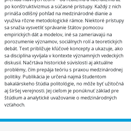
po konštruktivizmus a súčasné prístupy. Každý z nich
prináša odlišný pohľad na medzinárodné dianie a
využíva rôzne metodologické rámce. Niektoré prístupy
sa snažia vysvetliť správanie štátov pomocou
empirických dát a modelov, iné sa zameriavajú na
porozumenie významov, sociálnych rolí a teoretických
debát. Text približuje kľúčové koncepty a ukazuje, ako
sa disciplína vyvíjala v kontexte významných vedeckých
diskusií. Načrtáva historické súvislosti aj aktuálne
problémy, čím prepája teóriu s praxou medzinárodnej
politiky. Publikácia je určená najmä študentom
bakalárskeho štúdia politológie, no môže byť užitočná
aj širšej verejnosti. Jej cieľom je ponúknuť základ pre
štúdium a analytické uvažovanie o medzinárodných
vzťahoch.