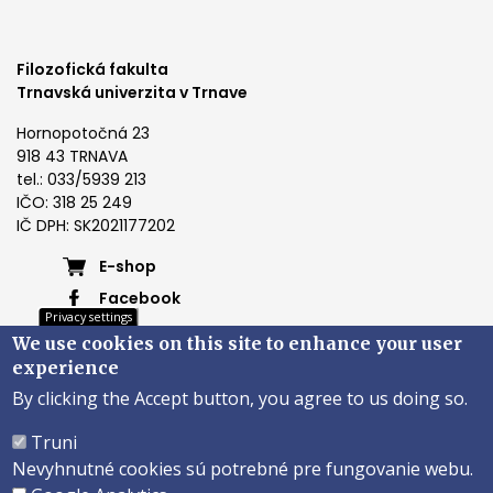
Filozofická fakulta
Trnavská univerzita v Trnave
Hornopotočná 23
918 43 TRNAVA
tel.: 033/5939 213
IČO: 318 25 249
IČ DPH: SK2021177202
Footer
E-shop
Facebook
menu
Privacy settings
Instagram
We use cookies on this site to enhance your user
4
Youtube
experience
By clicking the Accept button, you agree to us doing so.
Päta
Truni
Nevyhnutné cookies sú potrebné pre fungovanie webu.
Správca obsahu
Technická podpora