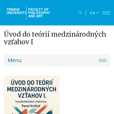
Skip
to
TRNAVA
FACULTY OF
EN
UNIVERSITY
PHILOSOPHY
main
AND ART
content
Úvod do teórií medzinárodných
vzťahov I
truni-
Menu
menu