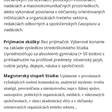
nadáciách a masovokomunikačných prostriedkoch,
alebo vykonávať povolania v občiansky orientovaných
inštitúciách a organizáciách tretieho sektora,
redakciách odborných a spoločenských časopisov a
nadáciách.
Prijímacie skúšky:
Bez prijímačok. Výberové konanie
na základe výsledkov stredoškolského štúdia.
Uprednostňujú sa absolventi gymnázia (+ 50 bodov) s
prihliadnutím na profilové predmety: slovenský jazyk,
cudzie jazyky, dejepis, náuka o spoločnosti.
Magisterský stupeň štúdia:
Uplatnenie v povolaniach
vyžadujúcich osobnú komunikáciu, analytické myslenie, tvorbu
stratégií, presviedčania a mienkotvorbu; napr.v štátnej správe,
samospráve, politických organizáciách, médiách, v súkromných
spoločnostiach, v rámci akademickej sféry a v občiansky
orientovaných organizáciách tretieho sektora...