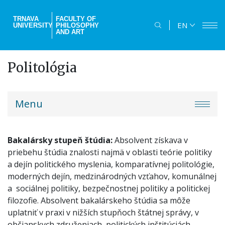
Skip
to
TRNAVA
FACULTY OF
EN
UNIVERSITY
PHILOSOPHY
main
AND ART
content
Politológia
truni-
Menu
menu
Bakalársky stupeň štúdia:
Absolvent získava v
priebehu štúdia znalosti najmä v oblasti teórie politiky
a dejín politického myslenia, komparatívnej politológie,
moderných dejín, medzinárodných vzťahov, komunálnej
a sociálnej politiky, bezpečnostnej politiky a politickej
filozofie. Absolvent bakalárskeho štúdia sa môže
uplatniť v praxi v nižších stupňoch štátnej správy, v
občianskych združeniach, politických inštitúciách,