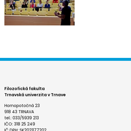
Filozofická fakulta
Trnavská univerzita v Trnave
Hornopotočná 23
918 43 TRNAVA
tel.: 033/5939 213
IČO: 318 25 249
IČ DPH: SK2021177202