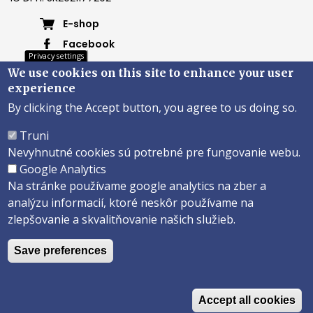
Footer
E-shop
Facebook
menu
Privacy settings
Instagram
We use cookies on this site to enhance your user
4
Youtube
experience
By clicking the Accept button, you agree to us doing so.
Päta
Truni
Nevyhnutné cookies sú potrebné pre fungovanie webu.
Správca obsahu
Technická podpora
Google Analytics
Vyhlásenie o prístupnosti
Na stránke používame google analytics na zber a
analýzu informacií, ktoré neskôr používame na
Copyright ©2026 Faculty of Philosophy and Art · Trnava University
zlepšovanie a skvalitňovanie našich služieb.
Created by
ActivIT s.r.o.
Save preferences
Accept all cookies