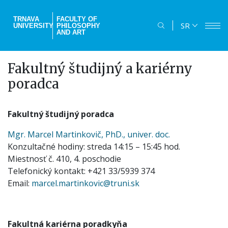
Skip
to
TRNAVA
FACULTY OF
SR
UNIVERSITY
PHILOSOPHY
main
AND ART
content
Fakultný študijný a kariérny
poradca
Fakultný študijný poradca
Mgr. Marcel Martinkovič, PhD., univer. doc.
Konzultačné hodiny: streda 14:15 – 15:45 hod.
Miestnosť č. 410, 4. poschodie
Telefonický kontakt: +421 33/5939 374
Email:
marcel.martinkovic@truni.sk
Fakultná kariérna poradkyňa