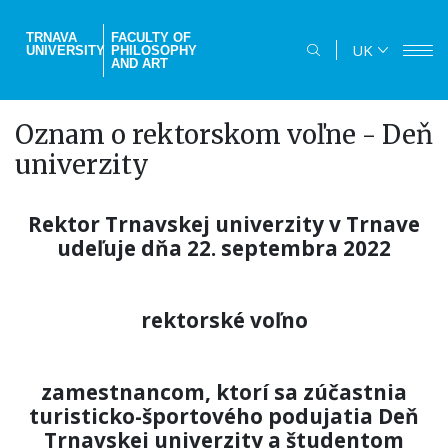
Skip
to
TRNAVA
FACULTY OF
UK
UNIVERSITY
PHILOSOPHY
main
AND ART
content
Oznam o rektorskom voľne - Deň
univerzity
Rektor Trnavskej univerzity v Trnave
udeľuje dňa 22. septembra 2022
rektorské voľno
zamestnancom, ktorí sa zúčastnia
turisticko-športového podujatia Deň
Trnavskej univerzity a študentom