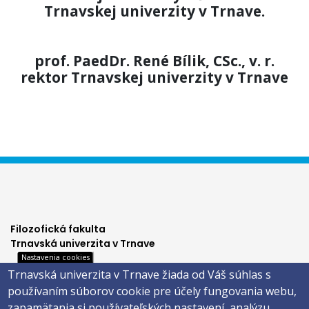
Trnavskej univerzity v Trnave.
prof. PaedDr. René Bílik, CSc., v. r.
rektor Trnavskej univerzity v Trnave
Filozofická fakulta
Trnavská univerzita v Trnave
Nastavenia cookies
Hornopotočná 23
Trnavská univerzita v Trnave žiada od Váš súhlas s
918 43 TRNAVA
používaním súborov cookie pre účely fungovania webu,
tel.: 033/5939 213
zapamätania si používateľských nastavení, analýzu