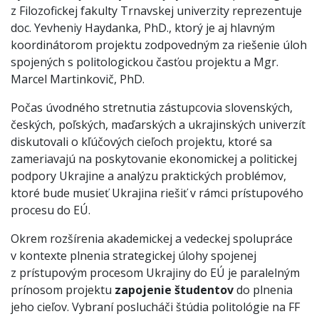
z Filozofickej fakulty Trnavskej univerzity reprezentuje
doc. Yevheniy Haydanka, PhD., ktorý je aj hlavným
koordinátorom projektu zodpovedným za riešenie úloh
spojených s politologickou časťou projektu a Mgr.
Marcel Martinkovič, PhD.
Počas úvodného stretnutia zástupcovia slovenských,
českých, poľských, maďarských a ukrajinských univerzít
diskutovali o kľúčových cieľoch projektu, ktoré sa
zameriavajú na poskytovanie ekonomickej a politickej
podpory Ukrajine a analýzu praktických problémov,
ktoré bude musieť Ukrajina riešiť v rámci prístupového
procesu do EÚ.
Okrem rozšírenia akademickej a vedeckej spolupráce
v kontexte plnenia strategickej úlohy spojenej
z prístupovým procesom Ukrajiny do EÚ je paralelným
prínosom projektu
zapojenie študentov
do plnenia
jeho cieľov. Vybraní poslucháči štúdia politológie na FF