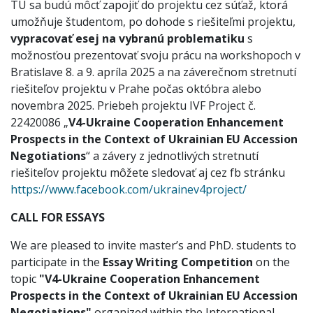
TU sa budú môcť zapojiť do projektu cez súťaž, ktorá
umožňuje študentom, po dohode s riešiteľmi projektu,
vypracovať esej na vybranú problematiku
s
možnosťou prezentovať svoju prácu na workshopoch v
Bratislave 8. a 9. apríla 2025 a na záverečnom stretnutí
riešiteľov projektu v Prahe počas októbra alebo
novembra 2025. Priebeh projektu IVF Project č.
22420086 „
V4-Ukraine Cooperation Enhancement
Prospects in the Context of Ukrainian EU Accession
Negotiations
“ a závery z jednotlivých stretnutí
riešiteľov projektu môžete sledovať aj cez fb stránku
https://www.facebook.com/ukrainev4project/
CALL FOR ESSAYS
We are pleased to invite master’s and PhD. students to
participate in the
Essay Writing Competition
on the
topic
"V4-Ukraine Cooperation Enhancement
Prospects in the Context of Ukrainian EU Accession
Negotiations"
organized within the International