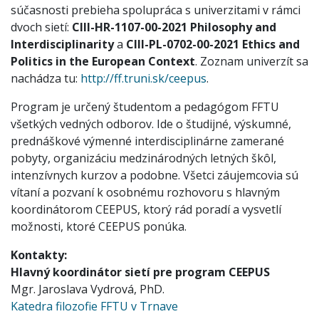
súčasnosti prebieha spolupráca s univerzitami v rámci
dvoch sietí:
CIII-HR-1107-00-2021 Philosophy and
Interdisciplinarity
a
CIII-PL-0702-00-2021 Ethics and
Politics in the European Context
. Zoznam univerzít sa
nachádza tu:
http://ff.truni.sk/ceepus
.
Program je určený študentom a pedagógom FFTU
všetkých vedných odborov. Ide o študijné, výskumné,
prednáškové výmenné interdisciplinárne zamerané
pobyty, organizáciu medzinárodných letných škôl,
intenzívnych kurzov a podobne. Všetci záujemcovia sú
vítaní a pozvaní k osobnému rozhovoru s hlavným
koordinátorom CEEPUS, ktorý rád poradí a vysvetlí
možnosti, ktoré CEEPUS ponúka.
Kontakty:
Hlavný koordinátor sietí pre program CEEPUS
Mgr. Jaroslava Vydrová, PhD.
Katedra filozofie FFTU v Trnave