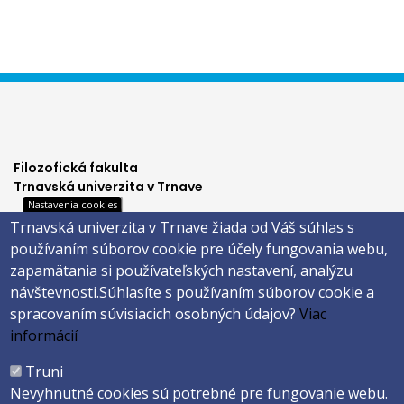
Filozofická fakulta
Trnavská univerzita v Trnave
Nastavenia cookies
Hornopotočná 23
Trnavská univerzita v Trnave žiada od Váš súhlas s
918 43 TRNAVA
používaním súborov cookie pre účely fungovania webu,
tel.: 033/5939 213
zapamätania si používateľských nastavení, analýzu
IČO: 318 25 249
návštevnosti.
Súhlasíte s používaním súborov cookie a
IČ DPH: SK2021177202
spracovaním súvisiacich osobných údajov?
Viac
Footer
E-shop
informácií
Facebook
menu
Truni
Instagram
Nevyhnutné cookies sú potrebné pre fungovanie webu.