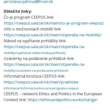
jaroslava.vydrova@truni.sk
Dôležité linky:
Čo je program CEEPUS link:
https://ceepus.saia.sk/sk/main/co-je-program-ceepus
)
Info o možnostiach mobilít link:
https://ceepus.saia.sk/sk/main/stipendia-na-mobility/
Návod na vypĺňanie prihlášky link:
https://ceepus.saia.sk/sk/main/stipendia-na-
mobility/vyplnanie-elektronickej-prihlasky
Uzávierky na podávanie prihlášok link:
https://ceepus.saia.sk/sk/main/stipendia-na-
mobility/uzavierky-na-podavanie-prihlasok
Informačná brožúra CEEPUS link:
https://ceepus.saia.sk/sk/main/prakticke-
informacie/informacna-brozura-programu-ceepus
CEEPUS – network Ethics and Politics in the European
Context link:
https://ethicsandpolitics.eu/exchange/