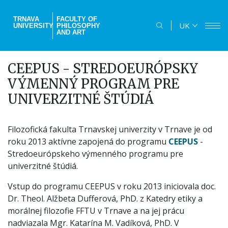
Skip
to
TRNAVA
FACULTY OF
UK
UNIVERSITY
PHILOSOPHY
main
AND ART
content
CEEPUS - STREDOEURÓPSKY
VÝMENNÝ PROGRAM PRE
UNIVERZITNÉ ŠTÚDIÁ
Filozofická fakulta Trnavskej univerzity v Trnave je od
roku 2013 aktívne zapojená do programu
CEEPUS
-
Stredoeurópskeho výmenného programu pre
univerzitné štúdiá.
Vstup do programu CEEPUS v roku 2013 iniciovala doc.
Dr. Theol. Alžbeta Dufferová, PhD. z Katedry etiky a
morálnej filozofie FFTU v Trnave a na jej prácu
nadviazala Mgr. Katarína M. Vadíková, PhD. V