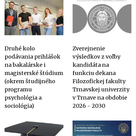
Druhé kolo
Zverejnenie
podávania prihlášok
výsledkov z voľby
na bakalárske i
kandidáta na
magisterské štúdium
funkciu dekana
(okrem študijného
Filozofickej fakulty
programu
Trnavskej univerzity
psychológia a
v Trnave na obdobie
sociológia)
2026 - 2030