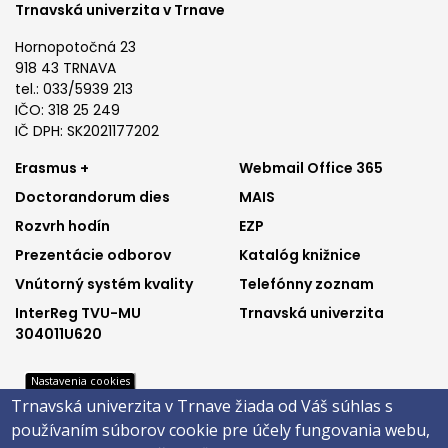
Trnavská univerzita v Trnave
Hornopotočná 23
918 43 TRNAVA
tel.: 033/5939 213
IČO: 318 25 249
IČ DPH: SK2021177202
Footer
Footer
Erasmus +
Webmail Office 365
Doctorandorum dies
MAIS
menu
menu
Rozvrh hodín
EZP
1
2
Prezentácie odborov
Katalóg knižnice
Vnútorný systém kvality
Telefónny zoznam
InterReg TVU-MU
Trnavská univerzita
304011U620
Nastavenia cookies
Trnavská univerzita v Trnave žiada od Váš súhlas s
Footer
Footer
Katalóg knižnice
E-shop
používaním súborov cookie pre účely fungovania webu,
Telefónny zoznam
Facebook