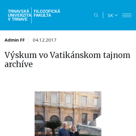
Skočiť
na
TRNAVSKÁ
FILOZOFICKÁ
SK
UNIVERZITA
FAKULTA
hlavný
V TRNAVE
obsah
Admin FF
04.12.2017
Výskum vo Vatikánskom tajnom
archíve