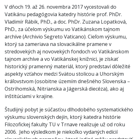
V dňoch 19. až 26. novembra 2017 vycestovali do
Vatikánu pedagógovia katedry histórie prof. PhDr.
Vladimír Rábik, PhD., a doc. PhDr. Zuzana Lopatková,
PhD., za účelom výskumu vo Vatikánskom tajnom
archíve (Archivio Segreto Vaticano). Cieľom výskumu,
ktorý sa zameriava na slovacikálne pramene v
stredovekých aj novovekých fondoch vo Vatikánskom
tajnom archíve a vo Vatikánskej knižnici, je získať
historický pramenný materiál, ktorý predstaví dôležité
aspekty vzťahov medzi Svätou stolicou a Uhorským
kráľovstvom (osobitne územím dnešného Slovenska –
Ostrihomská, Nitrianska a Jágerská diecéza), ako aj
inštitúciami v krajine.
Študijný pobyt je súčasťou dlhodobého systematického
výskumu slovenských dejín, ktorý katedra histórie
Filozofickej fakulty TU v Trnave realizuje už od roku
2006. Jeho výsledkom je niekoľko vydaných edícií