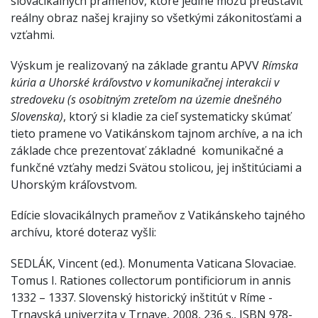
slovacikálnych prameňov, ktoré jediné môžu predstaviť
reálny obraz našej krajiny so všetkými zákonitosťami a
vzťahmi.
Výskum je realizovaný na základe grantu APVV
Rímska
kúria a Uhorské kráľovstvo v komunikačnej interakcii v
stredoveku (s osobitným zreteľom na územie dnešného
Slovenska)
, ktorý si kladie za cieľ systematicky skúmať
tieto pramene vo Vatikánskom tajnom archíve, a na ich
základe chce prezentovať základné komunikačné a
funkčné vzťahy medzi Svätou stolicou, jej inštitúciami a
Uhorským kráľovstvom.
Edície slovacikálnych prameňov z Vatikánskeho tajného
archívu, ktoré doteraz vyšli:
SEDLÁK, Vincent (ed.). Monumenta Vaticana Slovaciae.
Tomus I. Rationes collectorum pontificiorum in annis
1332 – 1337. Slovenský historický inštitút v Ríme -
Trnavská univerzita v Trnave, 2008, 236 s., ISBN 978-