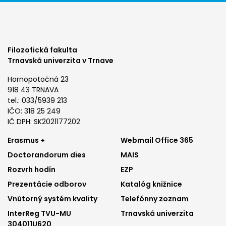
Filozofická fakulta
Trnavská univerzita v Trnave
Hornopotočná 23
918 43 TRNAVA
tel.: 033/5939 213
IČO: 318 25 249
IČ DPH: SK2021177202
Footer
Footer
Erasmus +
Webmail Office 365
Doctorandorum dies
MAIS
menu
menu
Rozvrh hodín
EZP
1
2
Prezentácie odborov
Katalóg knižnice
Vnútorný systém kvality
Telefónny zoznam
InterReg TVU-MU
Trnavská univerzita
304011U620