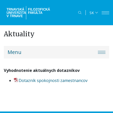
Skočiť
na
TRNAVSKÁ
FILOZOFICKÁ
SK
UNIVERZITA
FAKULTA
hlavný
V TRNAVE
obsah
Aktuality
truni-
Menu
menu
Vyhodnotenie aktuálnych dotazníkov
Dotazník spokojnosti zamestnancov