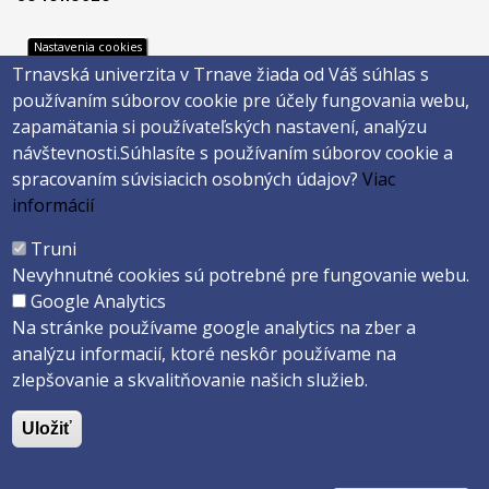
Nastavenia cookies
Trnavská univerzita v Trnave žiada od Váš súhlas s
Footer
Footer
Katalóg knižnice
E-shop
používaním súborov cookie pre účely fungovania webu,
Telefónny zoznam
Facebook
menu
menu
zapamätania si používateľských nastavení, analýzu
Trnavská univerzita
Instagram
návštevnosti.
Súhlasíte s používaním súborov cookie a
3
4
Youtube
spracovaním súvisiacich osobných údajov?
Viac
informácií
Päta
Truni
Nevyhnutné cookies sú potrebné pre fungovanie webu.
Správca obsahu
Technická podpora
Google Analytics
Vyhlásenie o prístupnosti
Cookies
Na stránke používame google analytics na zber a
analýzu informacií, ktoré neskôr používame na
Copyright ©2026 Filozofická fakulta · Trnavská Univerzita v Trnave
zlepšovanie a skvalitňovanie našich služieb.
Created by
ActivIT s.r.o.
Uložiť