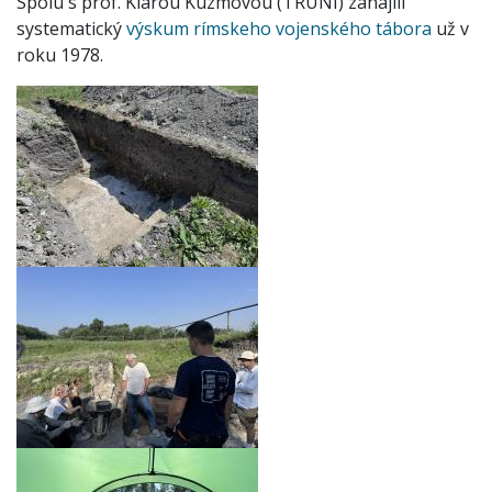
Spolu s prof. Klárou Kuzmovou (TRUNI) zahájili
systematický
výskum rímskeho vojenského tábora
už v
roku 1978.