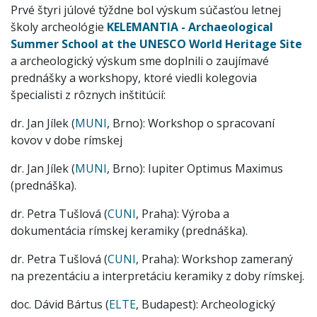
Prvé štyri júlové týždne bol výskum súčasťou letnej
školy archeológie
KELEMANTIA - Archaeological
Summer School at the UNESCO World Heritage Site
a archeologický výskum sme doplnili o zaujímavé
prednášky a workshopy, ktoré viedli kolegovia
špecialisti z rôznych inštitúcií:
dr. Jan Jílek (
MUNI
, Brno): Workshop o spracovaní
kovov v dobe rímskej
dr. Jan Jílek (
MUNI
, Brno): Iupiter Optimus Maximus
(prednáška).
dr. Petra Tušlová (
CUNI
, Praha): Výroba a
dokumentácia rímskej keramiky (prednáška).
dr. Petra Tušlová (
CUNI
, Praha): Workshop zameraný
na prezentáciu a interpretáciu keramiky z doby rímskej.
doc. Dávid Bártus (
ELTE
, Budapest): Archeologický