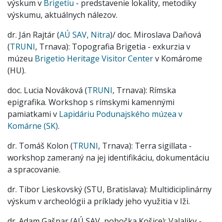
výskum v
Brigetiu
- predstavenie lokality, metodiky
výskumu, aktuálnych nálezov.
dr. Ján Rajtár (
AÚ SAV, Nitra
)/ doc. Miroslava Daňová
(
TRUNI
, Trnava): Topografia Brigetia - exkurzia v
múzeu
Brigetio Heritage Visitor Center
v Komárome
(HU).
doc. Lucia Nováková (
TRUNI
, Trnava): Rímska
epigrafika. Workshop s rímskymi kamennými
pamiatkami v
Lapidáriu Podunajského múzea v
Komárne (SK)
.
dr. Tomáš Kolon (
TRUNI
, Trnava): Terra sigillata -
workshop zameraný na jej identifikáciu, dokumentáciu
a spracovanie.
dr. Tibor Lieskovský (STU, Bratislava): Multidiciplinárny
výskum v archeológii a príklady jeho využitia v Iži.
dr. Adam Gašpar (AÚ SAV, pobočka Košice): Valaliky -