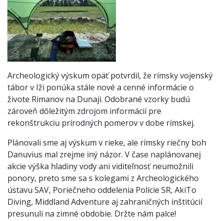
Archeologický výskum opäť potvrdil, že rímsky vojenský
tábor v Iži ponúka stále nové a cenné informácie o
živote Rimanov na Dunaji. Odobrané vzorky budú
zároveň dôležitým zdrojom informácií pre
rekonštrukciu prírodných pomerov v dobe rímskej.
Plánovali sme aj výskum v rieke, ale rímsky riečny boh
Danuvius mal zrejme iný názor. V čase naplánovanej
akcie výška hladiny vody ani viditeľnosť neumožnili
ponory, preto sme sa s kolegami z Archeologického
ústavu SAV, Poriečneho oddelenia Polície SR, AkiTo
Diving, Middland Adventure aj zahraničných inštitúcií
presunuli na zimné obdobie. Držte nám palce!