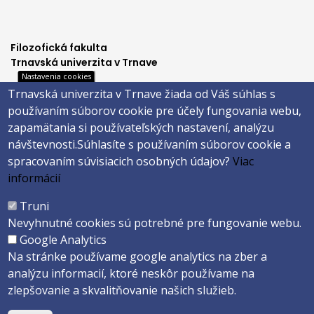
Filozofická fakulta
Trnavská univerzita v Trnave
Nastavenia cookies
Hornopotočná 23
Trnavská univerzita v Trnave žiada od Váš súhlas s
918 43 TRNAVA
používaním súborov cookie pre účely fungovania webu,
tel.: 033/5939 213
zapamätania si používateľských nastavení, analýzu
IČO: 318 25 249
návštevnosti.
Súhlasíte s používaním súborov cookie a
IČ DPH: SK2021177202
spracovaním súvisiacich osobných údajov?
Viac
Footer
E-shop
informácií
Facebook
menu
Truni
Instagram
Nevyhnutné cookies sú potrebné pre fungovanie webu.
4
Youtube
Google Analytics
Na stránke používame google analytics na zber a
analýzu informacií, ktoré neskôr používame na
Copyright ©2026 Faculty of Philosophy and Art · Trnava University
zlepšovanie a skvalitňovanie našich služieb.
Created by
ActivIT s.r.o.