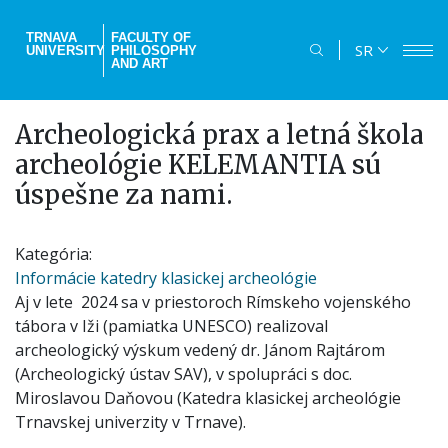
Skip
to
TRNAVA
FACULTY OF
SR
UNIVERSITY
PHILOSOPHY
main
AND ART
content
Archeologická prax a letná škola
archeológie KELEMANTIA sú
úspešne za nami.
Kategória
Informácie katedry klasickej archeológie
Aj v lete 2024 sa v priestoroch Rímskeho vojenského
tábora v Iži (pamiatka UNESCO) realizoval
archeologický výskum vedený dr. Jánom Rajtárom
(Archeologický ústav SAV), v spolupráci s doc.
Miroslavou Daňovou (Katedra klasickej archeológie
Trnavskej univerzity v Trnave).