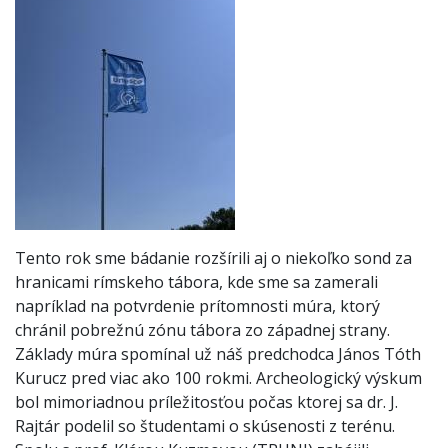
Tento rok sme bádanie rozšírili aj o niekoľko sond za
hranicami rímskeho tábora, kde sme sa zamerali
napríklad na potvrdenie prítomnosti múra, ktorý
chránil pobrežnú zónu tábora zo západnej strany.
Základy múra spomínal už náš predchodca János Tóth
Kurucz pred viac ako 100 rokmi. Archeologický výskum
bol mimoriadnou príležitosťou počas ktorej sa dr. J.
Rajtár podelil so študentami o skúsenosti z terénu.