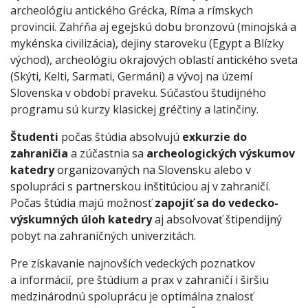
archeológiu antického Grécka, Ríma a rímskych
provincií. Zahŕňa aj egejskú dobu bronzovú (minojská a
mykénska civilizácia), dejiny staroveku (Egypt a Blízky
východ), archeológiu okrajových oblastí antického sveta
(Skýti, Kelti, Sarmati, Germáni) a vývoj na území
Slovenska v období praveku. Súčasťou študijného
programu sú kurzy klasickej gréčtiny a latinčiny.
Študenti
počas štúdia absolvujú
exkurzie do
zahraničia
a zúčastnia sa
archeologických výskumov
katedry
organizovaných na Slovensku alebo v
spolupráci s partnerskou inštitúciou aj v zahraničí.
Počas štúdia majú možnosť
zapojiť sa do vedecko-
výskumných úloh katedry
aj absolvovať štipendijný
pobyt na zahraničných univerzitách.
Pre získavanie najnovších vedeckých poznatkov
a informácií, pre štúdium a prax v zahraničí i širšiu
medzinárodnú spoluprácu je optimálna znalosť