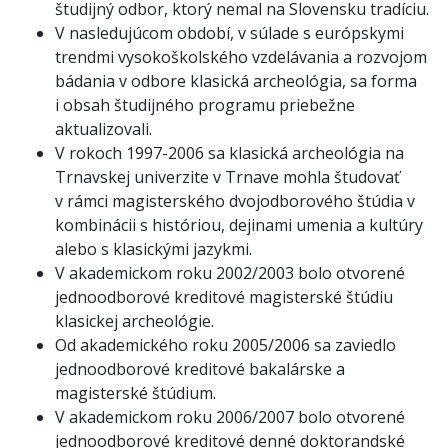
študijný odbor, ktorý nemal na Slovensku tradíciu.
V nasledujúcom období, v súlade s európskymi
trendmi vysokoškolského vzdelávania a rozvojom
bádania v odbore klasická archeológia, sa forma
i obsah študijného programu priebežne
aktualizovali.
V rokoch 1997-2006 sa klasická archeológia na
Trnavskej univerzite v Trnave mohla študovať
v rámci magisterského dvojodborového štúdia v
kombinácii s históriou, dejinami umenia a kultúry
alebo s klasickými jazykmi.
V akademickom roku 2002/2003 bolo otvorené
jednoodborové kreditové magisterské štúdiu
klasickej archeológie.
Od akademického roku 2005/2006 sa zaviedlo
jednoodborové kreditové bakalárske a
magisterské štúdium.
V akademickom roku 2006/2007 bolo otvorené
jednoodborové kreditové denné doktorandské