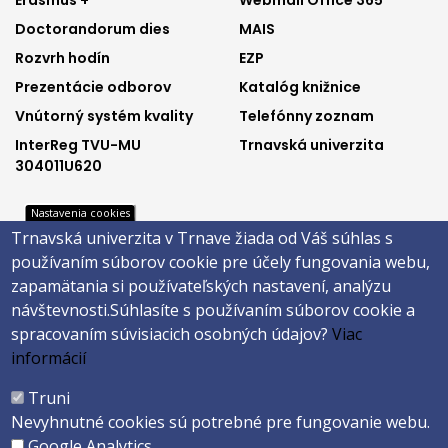
Footer
Footer
Erasmus +
Webmail Office 365
Doctorandorum dies
MAIS
menu
menu
Rozvrh hodín
EZP
1
2
Prezentácie odborov
Katalóg knižnice
Vnútorný systém kvality
Telefónny zoznam
InterReg TVU-MU
Trnavská univerzita
304011U620
Nastavenia cookies
Trnavská univerzita v Trnave žiada od Váš súhlas s
Footer
Footer
Katalóg knižnice
E-shop
používaním súborov cookie pre účely fungovania webu,
Telefónny zoznam
Facebook
menu
menu
zapamätania si používateľských nastavení, analýzu
Trnavská univerzita
Instagram
návštevnosti.
Súhlasíte s používaním súborov cookie a
3
4
Youtube
spracovaním súvisiacich osobných údajov?
Viac
informácií
Päta
Truni
Nevyhnutné cookies sú potrebné pre fungovanie webu.
Správca obsahu
Technická podpora
Google Analytics