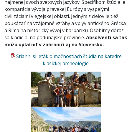
najmenej dvoch svetových jazykov. Špecifikom štúdia je
komparácia vývoja pravekej Európy s vyspelými
civilizáciami v egejskej oblasti. Jedným z cieľov je tiež
poukázať na vzájomné vzťahy a vplyv antického Grécka
a Ríma na historický vývoj v barbariku. Osobitný dôraz
sa kladie aj na podunajské provincie.
Absolventi sa tak
môžu uplatniť v zahraničí aj na Slovensku.
Stiahni si leták o možnostiach štúdia na katedre
klasickej archeológie.