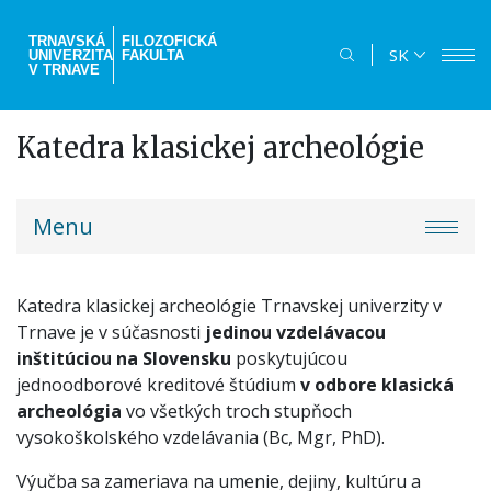
Skočiť
na
TRNAVSKÁ
FILOZOFICKÁ
SK
UNIVERZITA
FAKULTA
hlavný
V TRNAVE
obsah
Katedra klasickej archeológie
truni-
Menu
menu
Katedra klasickej archeológie Trnavskej univerzity v
Trnave je v súčasnosti
jedinou vzdelávacou
inštitúciou
na Slovensku
poskytujúcou
jednoodborové kreditové štúdium
v odbore klasická
archeológia
vo všetkých troch stupňoch
vysokoškolského vzdelávania (Bc, Mgr, PhD).
Výučba sa zameriava na umenie, dejiny, kultúru a