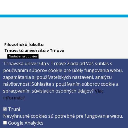
Filozofická fakulta
Trnavská univerzita v Trnave
Nastavenia cookies
Hornopotočná 23
Trnavská univerzita v Trnave žiada od Váš súhlas s
918 43 TRNAVA
používaním súborov cookie pre účely fungovania webu,
tel.: 033/5939 213
zapamätania si používateľských nastavení, analýzu
IČO: 318 25 249
návštevnosti.
Súhlasíte s používaním súborov cookie a
IČ DPH: SK2021177202
spracovaním súvisiacich osobných údajov?
Viac
Footer
E-shop
informácií
Facebook
menu
Truni
Instagram
Nevyhnutné cookies sú potrebné pre fungovanie webu.
4
Youtube
Google Analytics