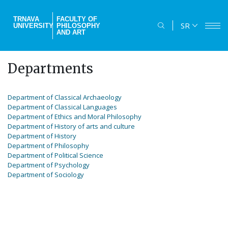
Skip
to
TRNAVA
FACULTY OF
SR
UNIVERSITY
PHILOSOPHY
main
AND ART
content
Departments
Department of Classical Archaeology
Department of Classical Languages
Department of Ethics and Moral Philosophy
Department of History of
arts and culture
Department of History
Department of Philosophy
Department of Political Science
Department of Psychology
Department of Sociology