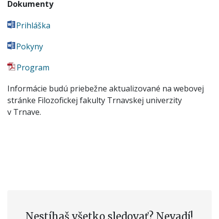
Dokumenty
Prihláška
Pokyny
Program
Informácie budú priebežne aktualizované na webovej
stránke Filozofickej fakulty Trnavskej univerzity
v Trnave.
Nestíhaš všetko sledovať? Nevadí!