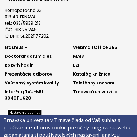
Hornopotočná 23
918 43 TRNAVA
tel.: 033/5939 213
IČO: 318 25 249
IČ DPH: SK2021177202
Footer
Footer
Erasmus +
Webmail Office 365
Doctorandorum dies
MAIS
menu
menu
Rozvrh hodín
EZP
1
2
Prezentácie odborov
Katalóg knižnice
Vnútorný systém kvality
Telefónny zoznam
InterReg TVU-MU
Trnavská univerzita
304011U620
Nastavenia cookies
Footer
Footer
Trnavská univerzita v Trnave žiada od Váš súhlas s
Katalóg knižnice
E-shop
používaním súborov cookie pre účely fungovania webu,
Telefónny zoznam
Facebook
menu
menu
zapamätania si používateľských nastavení, analýzu