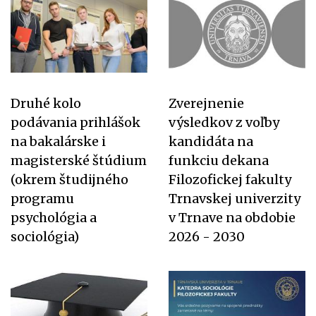
Druhé kolo
Zverejnenie
podávania prihlášok
výsledkov z voľby
na bakalárske i
kandidáta na
magisterské štúdium
funkciu dekana
(okrem študijného
Filozofickej fakulty
programu
Trnavskej univerzity
psychológia a
v Trnave na obdobie
sociológia)
2026 - 2030