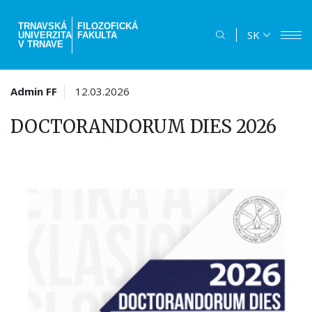
Skočiť
na
TRNAVSKÁ
FILOZOFICKÁ
SK
UNIVERZITA
FAKULTA
hlavný
V TRNAVE
obsah
Admin FF
12.03.2026
DOCTORANDORUM DIES 2026