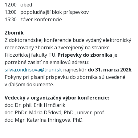
12:00 obed
13:00 popoludňajší blok príspevkov
15:30 záver konferencie
Zborník
Z doktorandskej konferencie bude vydaný elektronický
recenzovaný zborník a zverejnený na stránke
Filozofickej fakulty TU.
Príspevky do zborníka
je
potrebné zaslať na emailovú adresu:
silvia.ondrisova@truni.sk
najneskôr
do 31. marca 2026
.
Pokyny pri písaní príspevku do zborníka sú uvedené
v ďalšom dokumente.
Vedecký a organizačný výbor konferencie:
doc. Dr. phil. Erik Hrnčiarik
doc. PhDr. Mária Dědová, PhD., univer. prof.
doc. Mgr. Katarína Ihringová, PhD.