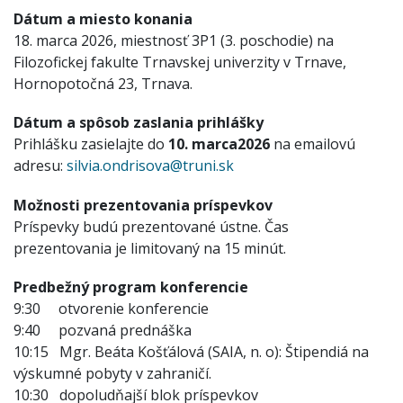
Dátum a miesto konania
18. marca 2026, miestnosť 3P1 (3. poschodie) na
Filozofickej fakulte Trnavskej univerzity v Trnave,
Hornopotočná 23, Trnava.
Dátum a spôsob zaslania prihlášky
Prihlášku zasielajte do
10. marca2026
na emailovú
adresu:
silvia.ondrisova@truni.sk
Možnosti prezentovania príspevkov
Príspevky budú prezentované ústne. Čas
prezentovania je limitovaný na 15 minút.
Predbežný program konferencie
9:30 otvorenie konferencie
9:40 pozvaná prednáška
10:15 Mgr. Beáta Košťálová (SAIA, n. o): Štipendiá na
výskumné pobyty v zahraničí.
10:30 dopoludňajší blok príspevkov