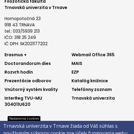
Filozofická fakulta
Trnavská univerzita v Trnave
Hornopotočná 23
918 43 TRNAVA
tel.: 033/5939 213
IČO: 318 25 249
IČ DPH: SK2021177202
Footer
Footer
Erasmus +
Webmail Office 365
Doctorandorum dies
MAIS
menu
menu
Rozvrh hodín
EZP
1
2
Prezentácie odborov
Katalóg knižnice
Vnútorný systém kvality
Telefónny zoznam
InterReg TVU-MU
Trnavská univerzita
304011U620
Nastavenia cookies
Trnavská univerzita v Trnave žiada od Váš súhlas s
Footer
Footer
Katalóg knižnice
E-shop
používaním súborov cookie pre účely fungovania webu,