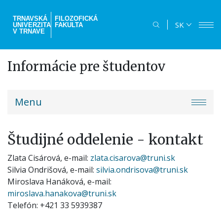
Skočiť
na
TRNAVSKÁ
FILOZOFICKÁ
SK
UNIVERZITA
FAKULTA
hlavný
V TRNAVE
obsah
Informácie pre študentov
truni-
Menu
menu
Študijné oddelenie - kontakt
Zlata Cisárová, e-mail:
zlata.cisarova@truni.sk
Silvia Ondrišová, e-mail:
silvia.ondrisova@truni.sk
Miroslava Hanáková, e-mail:
miroslava.hanakova@truni.sk
Telefón: +421 33 5939387