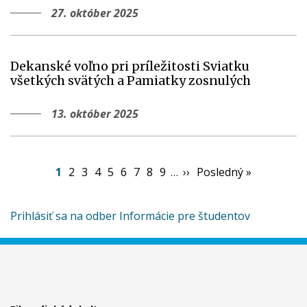
27. október 2025
Dekanské voľno pri príležitosti Sviatku
všetkých svätých a Pamiatky zosnulých
13. október 2025
Pagination
Aktuálna
1
Page
2
Page
3
Page
4
Page
5
Page
6
Page
7
Page
8
Page
9
…
Ďalšia
››
Posledná
Posledný »
stránka
strana
strana
Prihlásiť sa na odber Informácie pre študentov