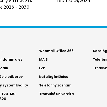
zity v Trnave na
roku 2025/2026
e 2026 - 2030
ter
Footer
Foo
 +
Webmail Office 365
Katalóg
ndorum dies
MAIS
Telefó
nu
menu
me
hodín
EZP
Trnavsk
2
3
ácie odborov
Katalóg knižnice
ý systém kvality
Telefónny zoznam
g TVU-MU
Trnavská univerzita
620