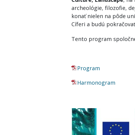
archeológie, filozofie, 
konať nielen na pôde un
Cíferi a budú pokračovať 
Tento program spoločne p
Program
Harmonogram