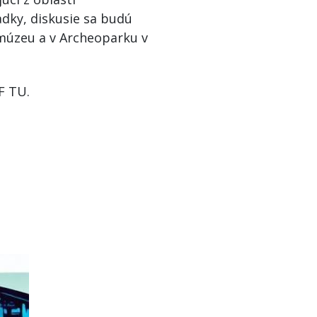
adky, diskusie sa budú
 múzeu a v Archeoparku v
F TU.