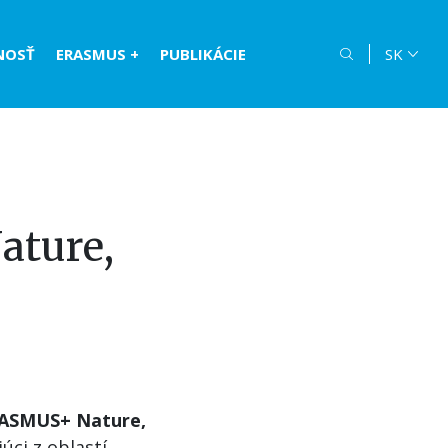
NOSŤ
ERASMUS +
PUBLIKÁCIE
SK
Nature,
RASMUS+ Nature,
úci z oblastí