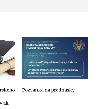
árskeho
Pozvánka na prednášky
a
v ak.