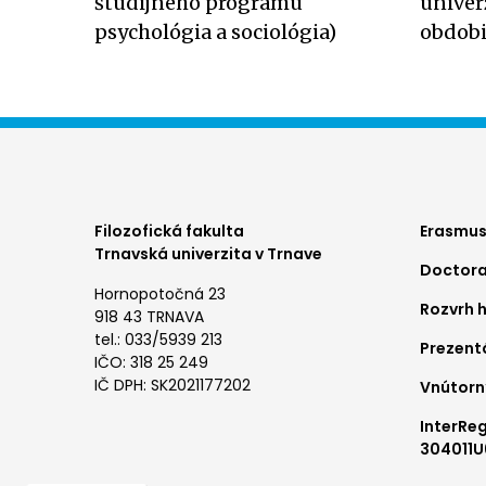
študijného programu
univer
psychológia a sociológia)
obdobi
Foo
Filozofická fakulta
Erasmus
Trnavská univerzita v Trnave
Doctora
me
Hornopotočná 23
Rozvrh 
1
918 43 TRNAVA
tel.: 033/5939 213
Prezent
IČO: 318 25 249
IČ DPH: SK2021177202
Vnútorn
InterRe
304011U