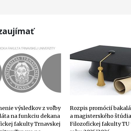
 zaujímať
nenie výsledkov z voľby
Rozpis promócií bakal
áta na funkciu dekana
a magisterského štúdi
fickej fakulty Trnavskej
Filozofickej fakulty TU 