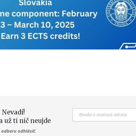
 Nevadí!
a už ti nič neujde
odberu odhlásiť.