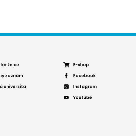
ter
Footer
 knižnice
E-shop
nny zoznam
Facebook
nu
menu
á univerzita
Instagram
4
Youtube