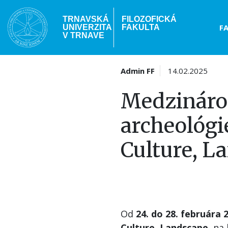
Skočiť
na
TRNAVSKÁ
FILOZOFICKÁ
Hea
F
UNIVERZITA
FAKULTA
hlavný
V TRNAVE
obsah
me
Admin FF
14.02.2025
Medzináro
archeológie
Culture, L
Od
24. do 28. februára 
Culture, Landscape
, na