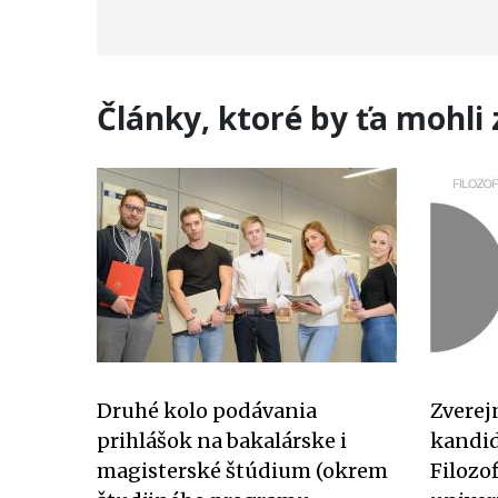
Články, ktoré by ťa mohli
Druhé kolo podávania
Zverej
prihlášok na bakalárske i
kandid
magisterské štúdium (okrem
Filozo