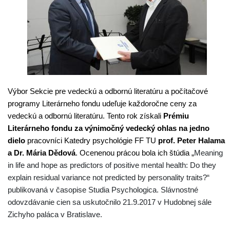
Výbor Sekcie pre vedeckú a odbornú literatúru a počítačové
programy Literárneho fondu udeľuje každoročne ceny za
vedeckú a odbornú literatúru. Tento rok získali
Prémiu
Literárneho fondu za výnimočný
vedecký ohlas na jedno
dielo
pracovníci Katedry psychológie FF TU
prof. Peter Halama
a Dr. Mária Dědová
. Ocenenou prácou bola ich štúdia „
Meaning
in life and hope as predictors of positive mental health: Do they
explain residual variance not predicted by personality traits?“
publikovaná v časopise Studia Psychologica. Slávnostné
odovzdávanie cien sa uskutočnilo 21.9.2017 v Hudobnej sále
Zichyho paláca v Bratislave.