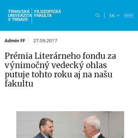
Skočiť
na
TRNAVSKÁ
FILOZOFICKÁ
SK
UNIVERZITA
FAKULTA
hlavný
V TRNAVE
obsah
Admin FF
27.09.2017
Prémia Literárneho fondu za
výnimočný vedecký ohlas
putuje tohto roku aj na našu
fakultu