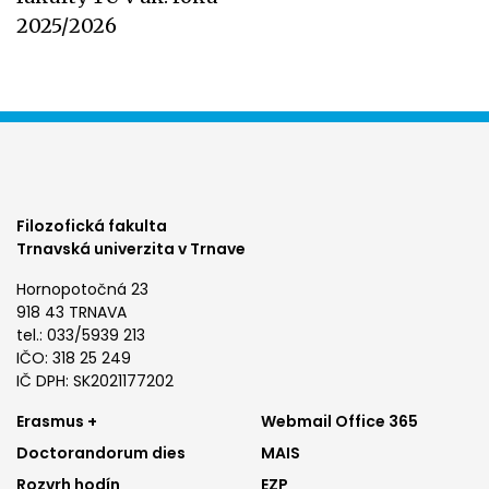
2025/2026
Filozofická fakulta
Trnavská univerzita v Trnave
Hornopotočná 23
918 43 TRNAVA
tel.: 033/5939 213
IČO: 318 25 249
IČ DPH: SK2021177202
Footer
Footer
Erasmus +
Webmail Office 365
Doctorandorum dies
MAIS
menu
menu
Rozvrh hodín
EZP