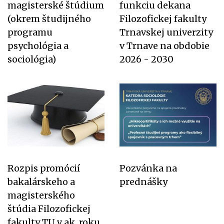
magisterské štúdium
funkciu dekana
(okrem študijného
Filozofickej fakulty
programu
Trnavskej univerzity
psychológia a
v Trnave na obdobie
sociológia)
2026 - 2030
Rozpis promócií
Pozvánka na
bakalárskeho a
prednášky
magisterského
štúdia Filozofickej
fakulty TU v ak. roku