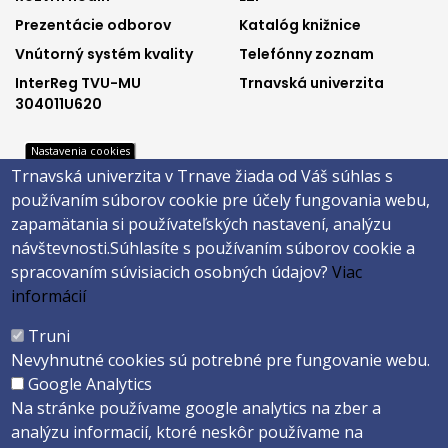
1
2
Prezentácie odborov
Katalóg knižnice
Vnútorný systém kvality
Telefónny zoznam
InterReg TVU-MU
Trnavská univerzita
304011U620
Nastavenia cookies
Footer
Footer
Trnavská univerzita v Trnave žiada od Váš súhlas s
Katalóg knižnice
E-shop
používaním súborov cookie pre účely fungovania webu,
Telefónny zoznam
Facebook
menu
menu
zapamätania si používateľských nastavení, analýzu
Trnavská univerzita
Instagram
návštevnosti.
Súhlasíte s používaním súborov cookie a
3
4
Youtube
spracovaním súvisiacich osobných údajov?
Viac
informácií
Päta
Truni
Nevyhnutné cookies sú potrebné pre fungovanie webu.
Správca obsahu
Technická podpora
Google Analytics
Vyhlásenie o prístupnosti
Cookies
Na stránke používame google analytics na zber a
analýzu informacií, ktoré neskôr používame na