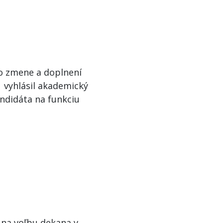
a o zmene a doplnení
, vyhlásil akademický
ndidáta na funkciu
na voľbu dekana v