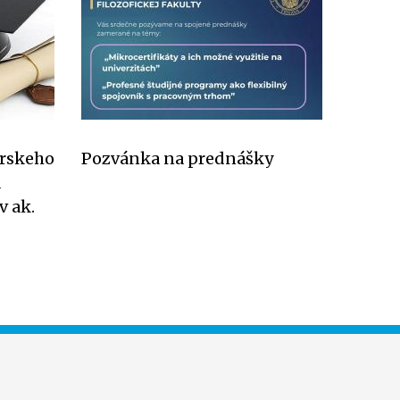
árskeho
Pozvánka na prednášky
a
v ak.