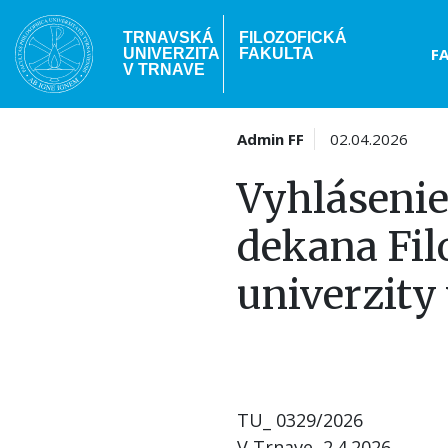
Skočiť
na
TRNAVSKÁ
FILOZOFICKÁ
Hea
F
UNIVERZITA
FAKULTA
hlavný
V TRNAVE
obsah
me
Admin FF
02.04.2026
Vyhlásenie
dekana Fil
univerzity
TU_ 0329/2026
V Trnave, 2.4.2026