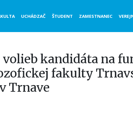
der
AKULTA
UCHÁDZAČ
ŠTUDENT
ZAMESTNANEC
VEREJ
nu
 volieb kandidáta na fu
ozofickej fakulty Trnav
 v Trnave