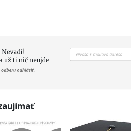
 Nevadí!
a už ti nič neujde
odberu odhlásiť.
 zaujímať