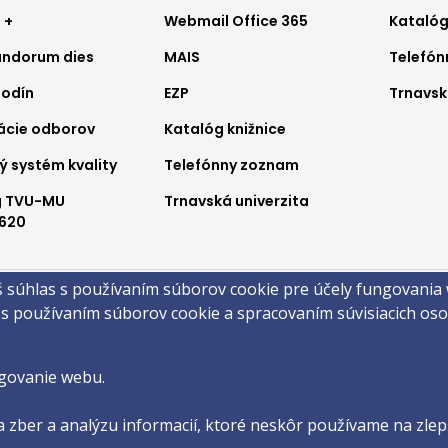
ter
Footer
Foo
 +
Webmail Office 365
Katalóg
ndorum dies
MAIS
Telefó
nu
menu
me
hodín
EZP
Trnavsk
2
3
ácie odborov
Katalóg knižnice
ý systém kvality
Telefónny zoznam
g TVU-MU
Trnavská univerzita
620
a
š súhlas s používaním súborov cookie pre účely fungovania
obsahu
Technická podpora
Vyhlásenie o prístupnosti
Cookies
 s používaním súborov cookie a spracovaním súvisiacich o
©2026 Filozofická fakulta · Trnavská Univerzita v Trnave
by
ActivIT s.r.o.
govanie webu.
 zber a analýzu informacií, ktoré neskôr používame na zlepš