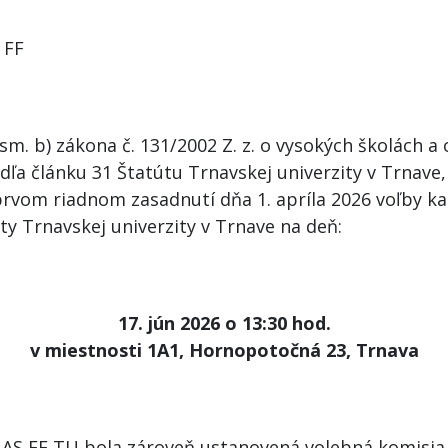
 FF
ísm. b) zákona č. 131/2002 Z. z. o vysokých školách 
dľa článku 31 Štatútu Trnavskej univerzity v Trnave
rvom riadnom zasadnutí dňa 1. apríla 2026 voľby ka
lty Trnavskej univerzity v Trnave na deň:
17. jún 2026 o 13:30 hod.
v miestnosti 1A1, Hornopotočná 23, Trnava
AS FF TU bola zároveň ustanovená volebná komisia 