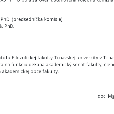
 PhD. (predsedníčka komisie)
á, PhD.
Štatútu Filozofickej fakulty Trnavskej univerzity v Tr
ta na funkciu dekana akademický senát fakulty, čle
a akademickej obce fakulty.
doc. Mg