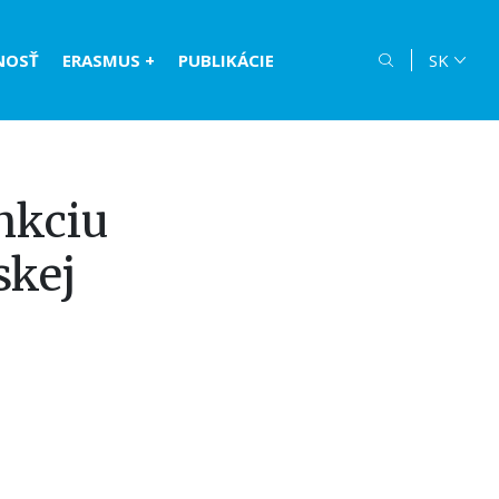
NOSŤ
ERASMUS +
PUBLIKÁCIE
SK
nkciu
skej