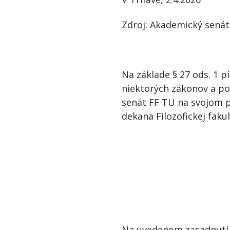
Zdroj: Akademický senát
Na základe § 27 ods. 1 p
niektorých zákonov a po
senát FF TU na svojom p
dekana Filozofickej faku
Na uvedenom zasadnutí 