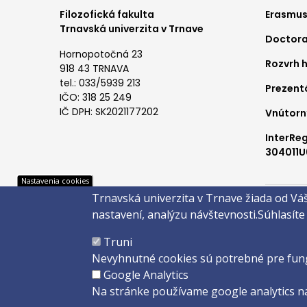
Foo
Filozofická fakulta
Erasmus
Trnavská univerzita v Trnave
Doctora
me
Hornopotočná 23
Rozvrh 
1
918 43 TRNAVA
tel.: 033/5939 213
Prezent
IČO: 318 25 249
IČ DPH: SK2021177202
Vnútorn
InterRe
304011U
Pät
Nastavenia cookies
Trnavská univerzita v Trnave žiada od Vá
Správca 
nastavení, analýzu návštevnosti.
Súhlasíte
Copyright 
Truni
Created 
Nevyhnutné cookies sú potrebné pre fun
Google Analytics
Na stránke používame google analytics na