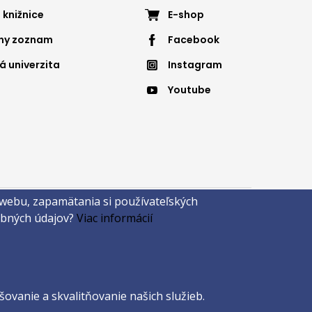
ter
Footer
 knižnice
E-shop
nny zoznam
Facebook
nu
menu
á univerzita
Instagram
4
Youtube
 webu, zapamätania si používateľských
sobných údajov?
Viac informácií
ovanie a skvalitňovanie našich služieb.