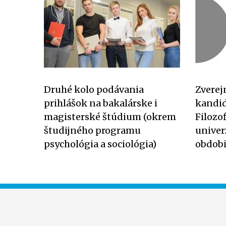
Druhé kolo podávania
Zverej
prihlášok na bakalárske i
kandid
magisterské štúdium (okrem
Filozo
študijného programu
univer
psychológia a sociológia)
obdobi