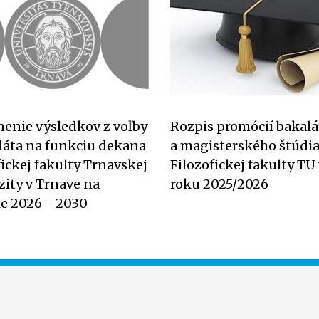
nenie výsledkov z voľby
Rozpis promócií bakal
áta na funkciu dekana
a magisterského štúdi
fickej fakulty Trnavskej
Filozofickej fakulty TU 
zity v Trnave na
roku 2025/2026
e 2026 - 2030