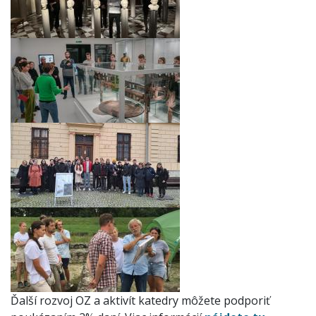
Ďalší rozvoj OZ a aktivít katedry môžete podporiť