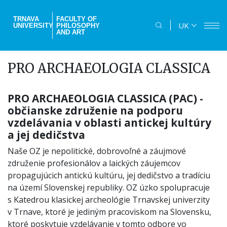
Skip
to
TRNAVA
FACULTY OF
UK
UNIVERSITY
PHILOSOPHY
main
AND ART
content
PRO ARCHAEOLOGIA CLASSICA
PRO ARCHAEOLOGIA CLASSICA (PAC) -
občianske združenie na podporu
vzdelávania v oblasti antickej kultúry
a jej dedičstva
Naše OZ je nepolitické, dobrovoľné a záujmové
združenie profesionálov a laických záujemcov
propagujúcich antickú kultúru, jej dedičstvo a tradíciu
na území Slovenskej republiky. OZ úzko spolupracuje
s Katedrou klasickej archeológie Trnavskej univerzity
v Trnave, ktoré je jediným pracoviskom na Slovensku,
ktoré poskytuje vzdelávanie v tomto odbore vo