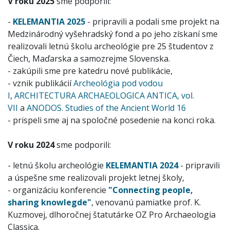
V roku 2025
sme podporili:
-
KELEMANTIA 2025
- pripravili a podali sme projekt na
Medzinárodný vyšehradský fond a po jeho získaní sme
realizovali letnú školu archeológie pre 25 študentov z
Čiech, Maďarska a samozrejme Slovenska.
- ​zakúpili sme pre katedru nové publikácie,
- vznik publikácií
Archeológia pod vodou
I
,
ARCHITECTURA ARCHAEOLOGICA ANTICA, vol.
VII
a
ANODOS. Studies of the Ancient World 16
- ​prispeli sme aj na spoločné posedenie na konci roka.
V roku 2024
sme podporili:
- letnú školu archeológie
KELEMANTIA 2024
- pripravili
a úspešne sme realizovali projekt letnej školy,
- organizáciu konferencie
"Connecting people,
sharing knowlegde"
, venovanú pamiatke prof. K.
Kuzmovej, dlhoročnej štatutárke OZ Pro Archaeologia
Classica.