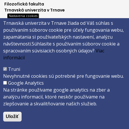
Filozofická fakulta
Trnavská univerzita v Trnave
Nastavenia cookies
Hornopotočná 23
Trnavská univerzita v Trnave žiada od Váš súhlas s
918 43 TRNAVA
používaním súborov cookie pre účely fungovania webu,
tel.: 033/5939 213
zapamätania si používateľských nastavení, analýzu
IČO: 318 25 249
návštevnosti.
Súhlasíte s používaním súborov cookie a
IČ DPH: SK2021177202
spracovaním súvisiacich osobných údajov?
Viac
Footer
E-shop
informácií
Facebook
menu
Truni
Instagram
Nevyhnutné cookies sú potrebné pre fungovanie webu.
4
Youtube
Google Analytics
Na stránke používame google analytics na zber a
analýzu informacií, ktoré neskôr používame na
Copyright ©2026 Faculty of Philosophy and Art · Trnava University
zlepšovanie a skvalitňovanie našich služieb.
Created by
ActivIT s.r.o.
Uložiť