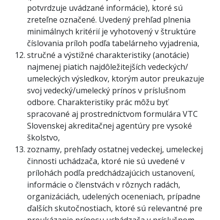
potvrdzuje uvádzané informácie), ktoré sú
zreteľne označené. Uvedený prehľad plnenia
minimálnych kritérií je vyhotovený v štruktúre
číslovania príloh podľa tabelárneho vyjadrenia,
stručné a výstižné charakteristiky (anotácie)
najmenej piatich najdôležitejších vedeckých/
umeleckých výsledkov, ktorým autor preukazuje
svoj vedecký/umelecký prínos v príslušnom
odbore. Charakteristiky prác môžu byť
spracované aj prostredníctvom formulára VTC
Slovenskej akreditačnej agentúry pre vysoké
školstvo,
zoznamy, prehľady ostatnej vedeckej, umeleckej
činnosti uchádzača, ktoré nie sú uvedené v
prílohách podľa predchádzajúcich ustanovení,
informácie o členstvách v rôznych radách,
organizáciách, udelených oceneniach, prípadne
ďalších skutočnostiach, ktoré sú relevantné pre