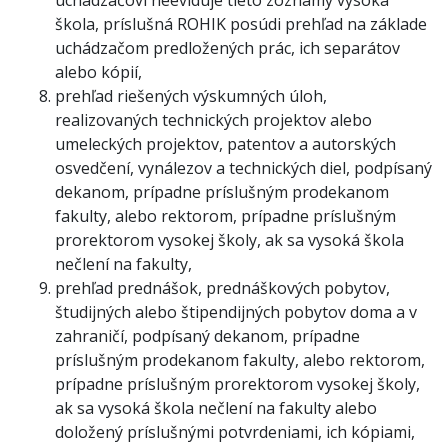
uchádzačovi neeviduje tieto zoznamy vysoká
škola, príslušná ROHIK posúdi prehľad na základe
uchádzačom predložených prác, ich separátov
alebo kópií,
prehľad riešených výskumných úloh,
realizovaných technických projektov alebo
umeleckých projektov, patentov a autorských
osvedčení, vynálezov a technických diel, podpísaný
dekanom, prípadne príslušným prodekanom
fakulty, alebo rektorom, prípadne príslušným
prorektorom vysokej školy, ak sa vysoká škola
nečlení na fakulty,
prehľad prednášok, prednáškových pobytov,
študijných alebo štipendijných pobytov doma a v
zahraničí, podpísaný dekanom, prípadne
príslušným prodekanom fakulty, alebo rektorom,
prípadne príslušným prorektorom vysokej školy,
ak sa vysoká škola nečlení na fakulty alebo
doložený príslušnými potvrdeniami, ich kópiami,