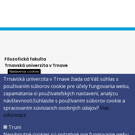
Filozofická fakulta
Trnavská univerzita v Trnave
Nastavenia cookies
Hornopotočná 23
Trnavská univerzita v Trnave žiada od Váš súhlas s
918 43 TRNAVA
používaním súborov cookie pre účely fungovania webu,
tel.: 033/5939 213
zapamätania si používateľských nastavení, analýzu
IČO: 318 25 249
návštevnosti.
Súhlasíte s používaním súborov cookie a
IČ DPH: SK2021177202
spracovaním súvisiacich osobných údajov?
Viac
Footer
E-shop
informácií
Facebook
menu
Truni
Instagram
Nevyhnutné cookies sú potrebné pre fungovanie webu.