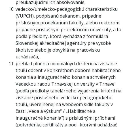
preukazujúcimi ich absolvovanie,
vedecko/umelecko-pedagogickú charakteristiku
(VUPCH), podpísanú dekanom, prípadne
príslušným prodekanom fakulty, alebo rektorom,
prípadne príslušným prorektorom univerzity, a to
podľa predlohy, ktorá vychádza z formulára
Slovenskej akreditačnej agentúry pre vysoké
školstvo alebo je obvyklá na pracovisku
uchádzača,
prehľad plnenia minimálnych kritérií na získanie
titulu docent v konkrétnom odbore habilitačného
konania a inauguračného konania schválených
Vedeckou radou Trnavskej univerzity v Trnave
(podľa predlohy tabelárneho vyjadrenia kritérií na
získanie príslušného vedecko-pedagogického
titulu, uverejnenej na webovom sídle fakulty v
časti „Veda a výskum“ / „Habilitačné a
inauguračné konania“) s príslušnými prílohami
(potvrdenia, certifikáty a pod., ktorými uchádzač