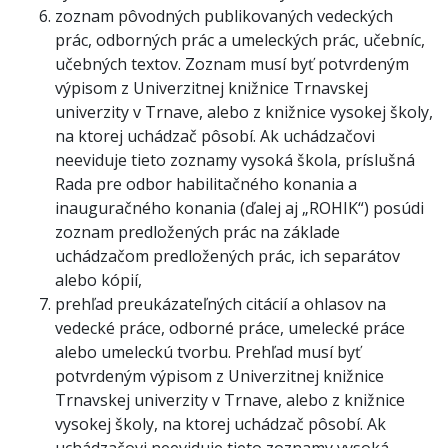
zoznam pôvodných publikovaných vedeckých
prác, odborných prác a umeleckých prác, učebníc,
učebných textov. Zoznam musí byť potvrdeným
výpisom z Univerzitnej knižnice Trnavskej
univerzity v Trnave, alebo z knižnice vysokej školy,
na ktorej uchádzač pôsobí. Ak uchádzačovi
neeviduje tieto zoznamy vysoká škola, príslušná
Rada pre odbor habilitačného konania a
inauguračného konania (ďalej aj „ROHIK“) posúdi
zoznam predložených prác na základe
uchádzačom predložených prác, ich separátov
alebo kópií,
prehľad preukázateľných citácií a ohlasov na
vedecké práce, odborné práce, umelecké práce
alebo umeleckú tvorbu. Prehľad musí byť
potvrdeným výpisom z Univerzitnej knižnice
Trnavskej univerzity v Trnave, alebo z knižnice
vysokej školy, na ktorej uchádzač pôsobí. Ak