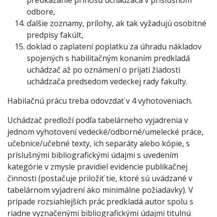
preukázanie prínosu uchádzača v príslušnom
odbore,
ďalšie zoznamy, prílohy, ak tak vyžadujú osobitné
predpisy fakúlt,
doklad o zaplatení poplatku za úhradu nákladov
spojených s habilitačným konaním predkladá
uchádzač až po oznámení o prijatí žiadosti
uchádzača predsedom vedeckej rady fakulty.
Habilačnú prácu treba odovzdať v 4 vyhotoveniach.
Uchádzač predloží podľa tabelárneho vyjadrenia v
jednom vyhotovení vedecké/odborné/umelecké práce,
učebnice/učebné texty, ich separáty alebo kópie, s
príslušnými bibliografickými údajmi s uvedením
kategórie v zmysle pravidiel evidencie publikačnej
činnosti (postačuje priložiť tie, ktoré sú uvádzané v
tabelárnom vyjadrení ako minimálne požiadavky). V
prípade rozsiahlejších prác predkladá autor spolu s
riadne vyznačenými bibliografickými údajmi titulnú