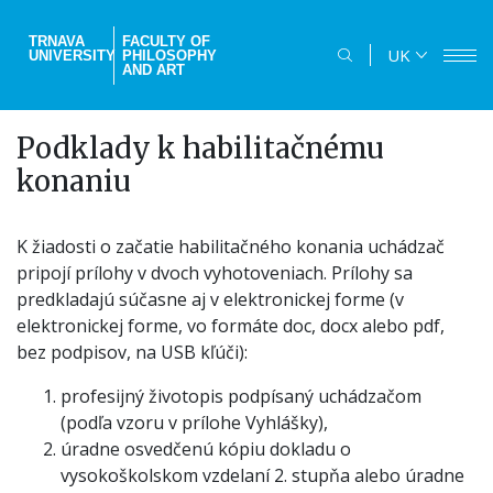
Skip
to
TRNAVA
FACULTY OF
UK
UNIVERSITY
PHILOSOPHY
main
AND ART
content
Podklady k habilitačnému
konaniu
K žiadosti o začatie habilitačného konania uchádzač
pripojí prílohy v dvoch vyhotoveniach. Prílohy sa
predkladajú súčasne aj v elektronickej forme (v
elektronickej forme, vo formáte doc, docx alebo pdf,
bez podpisov, na USB kľúči):
profesijný životopis podpísaný uchádzačom
(podľa vzoru v prílohe Vyhlášky),
úradne osvedčenú kópiu dokladu o
vysokoškolskom vzdelaní 2. stupňa alebo úradne