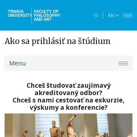
Skip
to
TRNAVA
FACULTY OF
EN
UNIVERSITY
PHILOSOPHY
main
AND ART
content
Ako sa prihlásiť na štúdium
truni-
Menu
menu
Chceš študovať zaujímavý
akreditovaný odbor?
Chceš s nami cestovať na exkurzie,
výskumy a konferencie?