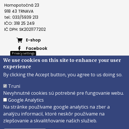
Hornopotočná 23
918 43 TRNAVA
tel.: 033/5939 213
IČO: 318 25 249
IČ DPH: SK2021177202
Footer
E-shop
Facebook
menu
Privacy settings
Instagram
We use cookies on this site to enhance your user
4
Youtube
experience
By clicking the Accept button, you agree to us doing so.
Päta
Truni
Nevyhnutné cookies sú potrebné pre fungovanie webu.
Správca obsahu
Technická podpora
Google Analytics
Vyhlásenie o prístupnosti
Na stránke používame google analytics na zber a
analýzu informacií, ktoré neskôr používame na
Copyright ©2026 Faculty of Philosophy and Art · Trnava University
zlepšovanie a skvalitňovanie našich služieb.
Created by
ActivIT s.r.o.