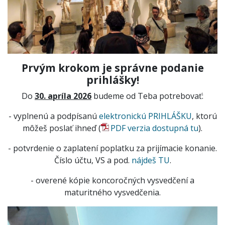
Prvým krokom je správne podanie
prihlášky!
Do
30. apríla 2026
budeme od Teba potrebovať:
- vyplnenú a podpísanú
elektronickú PRIHLÁŠKU
, ktorú
môžeš poslať ihneď (
PDF verzia dostupná tu
).
- potvrdenie o zaplatení poplatku za prijímacie konanie.
Číslo účtu, VS a pod.
nájdeš TU
.
- overené kópie koncoročných vysvedčení a
maturitného vysvedčenia.