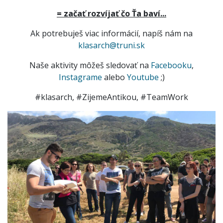
= začať rozvíjať čo Ťa baví...
Ak potrebuješ viac informácií, napíš nám na
klasarch@truni.sk
Naše aktivity môžeš sledovať na
Facebooku
,
Instagrame
alebo
Youtube
;)
#
klasarch,
#
ZijemeAntikou,
#
TeamWork