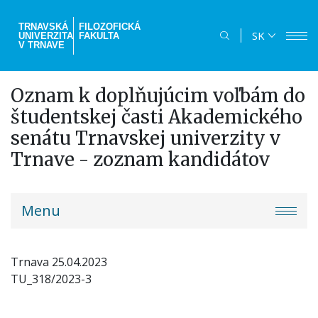
Skočiť
na
TRNAVSKÁ
FILOZOFICKÁ
SK
UNIVERZITA
FAKULTA
hlavný
V TRNAVE
obsah
Oznam k doplňujúcim voľbám do
študentskej časti Akademického
senátu Trnavskej univerzity v
Trnave - zoznam kandidátov
truni-
Menu
menu
Trnava 25.04.2023
TU_318/2023-3