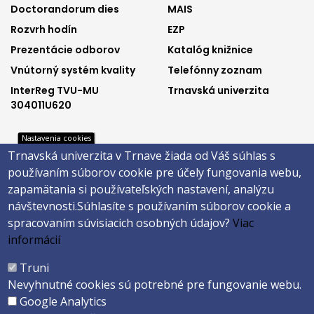
Doctorandorum dies
MAIS
menu
menu
Rozvrh hodín
EZP
1
2
Prezentácie odborov
Katalóg knižnice
Vnútorný systém kvality
Telefónny zoznam
InterReg TVU-MU
Trnavská univerzita
304011U620
Nastavenia cookies
Trnavská univerzita v Trnave žiada od Váš súhlas s
Footer
Footer
Katalóg knižnice
E-shop
používaním súborov cookie pre účely fungovania webu,
Telefónny zoznam
Facebook
menu
menu
zapamätania si používateľských nastavení, analýzu
Trnavská univerzita
Instagram
návštevnosti.
Súhlasíte s používaním súborov cookie a
3
4
Youtube
spracovaním súvisiacich osobných údajov?
Viac
informácií
Päta
Truni
Nevyhnutné cookies sú potrebné pre fungovanie webu.
Správca obsahu
Technická podpora
Google Analytics