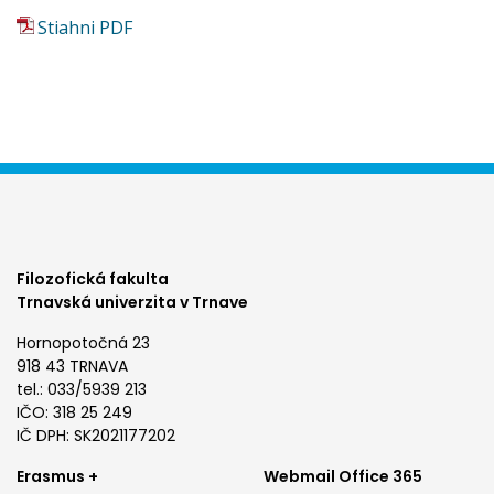
Stiahni PDF
Filozofická fakulta
Trnavská univerzita v Trnave
Hornopotočná 23
918 43 TRNAVA
tel.: 033/5939 213
IČO: 318 25 249
IČ DPH: SK2021177202
Footer
Footer
Erasmus +
Webmail Office 365