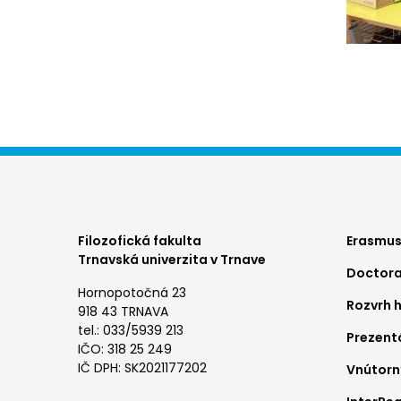
Foo
Filozofická fakulta
Erasmus
Trnavská univerzita v Trnave
Doctora
me
Hornopotočná 23
Rozvrh 
1
918 43 TRNAVA
tel.: 033/5939 213
Prezent
IČO: 318 25 249
IČ DPH: SK2021177202
Vnútorn