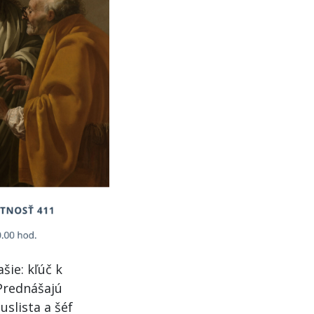
šie: kľúč k
Prednášajú
uslista a šéf