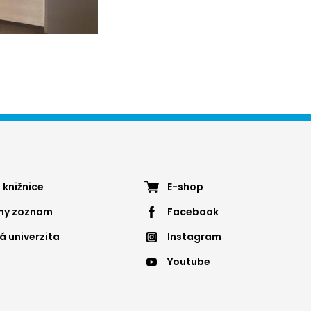
ter
Footer
 knižnice
E-shop
nny zoznam
Facebook
nu
menu
á univerzita
Instagram
4
Youtube