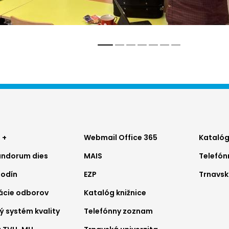
ter
Footer
Foo
 +
Webmail Office 365
Katalóg
ndorum dies
MAIS
Telefó
nu
menu
me
hodín
EZP
Trnavsk
2
3
ácie odborov
Katalóg knižnice
ý systém kvality
Telefónny zoznam