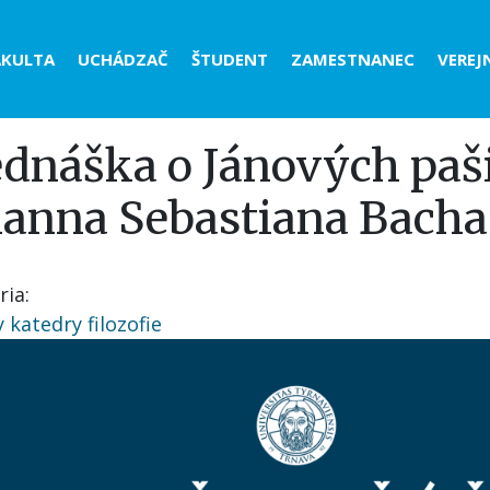
der
AKULTA
UCHÁDZAČ
ŠTUDENT
ZAMESTNANEC
VEREJ
nu
ednáška o Jánových paš
hanna Sebastiana Bacha
ria
y katedry filozofie