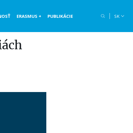
NOSŤ
ERASMUS +
PUBLIKÁCIE
SK
iách