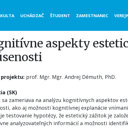
der
AKULTA
UCHÁDZAČ
ŠTUDENT
ZAMESTNANEC
VEREJ
nu
nitívne aspekty esteti
úsenosti
 projektu:
prof. Mgr. Mgr. Andrej Démuth, PhD.
ia (SK)
t sa zameriava na analýzu kognitívnych aspektov est
osti, ako aj možnosti kognitívnej explanácie vníman
je testovanie hypotézy, že estetický zážitok je založ
vne analyzovateľných informácií a možnosti identifi