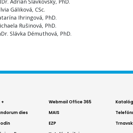
NDr. Adrián Slavkovský, PhD.
ilvia Gáliková, CSc.
tarína Ihringová, PhD.
ichaela Rušinová, PhD.
hDr. Slávka Démuthová, PhD.
ter
Footer
Foo
 +
Webmail Office 365
Katalóg
ndorum dies
MAIS
Telefó
nu
menu
me
hodín
EZP
Trnavsk
2
3