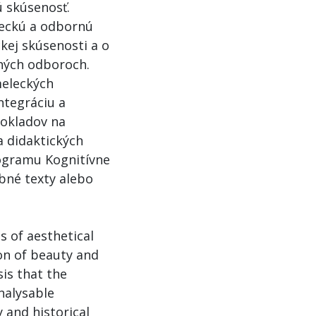
ú skúsenosť.
deckú a odbornú
kej skúsenosti a o
tných odboroch.
meleckých
ntegráciu a
pokladov na
 didaktických
rogramu Kognitívne
bné texty alebo
s of aesthetical
ion of beauty and
is that the
nalysable
y and historical