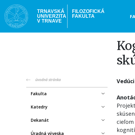
Skočiť
na
TRNAVSKÁ
FILOZOFICKÁ
Hea
F
UNIVERZITA
FAKULTA
hlavný
V TRNAVE
obsah
me
Kog
sk
truni-
úvodná stránka
Vedúci
menu
Fakulta
Anotác
Projek
Katedry
skúsen
Dekanát
cieľom 
kognití
Úradná výveska