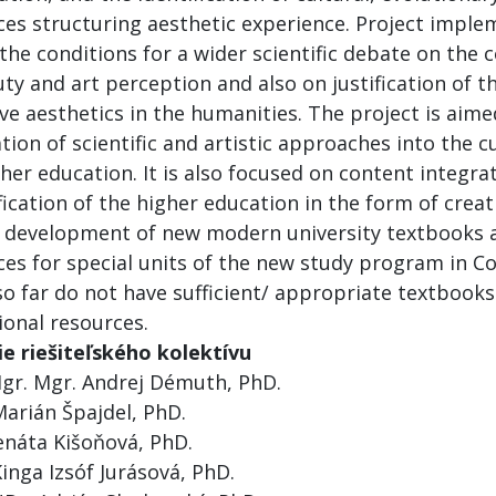
ces structuring aesthetic experience. Project imple
the conditions for a wider scientific debate on the 
ty and art perception and also on justification of t
ive aesthetics in the humanities. The project is aim
tion of scientific and artistic approaches into the c
her education. It is also focused on content integra
fication of the higher education in the form of crea
e development of new modern university textbooks 
ces for special units of the new study program in Co
so far do not have sufficient/ appropriate textbook
ional resources.
ie riešiteľského kolektívu
Mgr. Mgr. Andrej Démuth, PhD.
Marián Špajdel, PhD.
enáta Kišoňová, PhD.
inga Izsóf Jurásová, PhD.