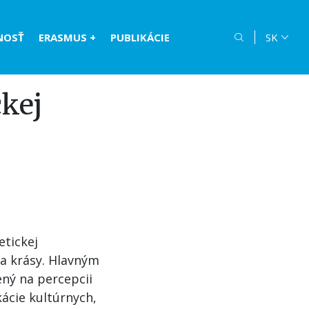
NOSŤ
ERASMUS +
PUBLIKÁCIE
SK
ckej
etickej
ia krásy. Hlavným
ený na percepcii
kácie kultúrnych,