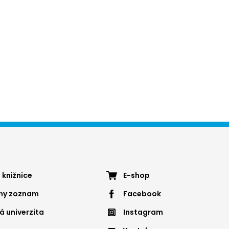
ter
Footer
 knižnice
E-shop
nny zoznam
Facebook
nu
menu
á univerzita
Instagram
4