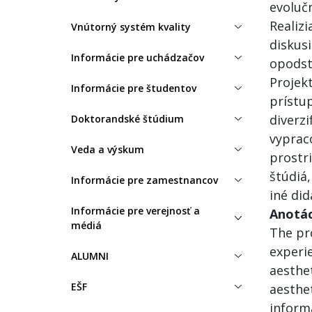
evolučn
Realiz
Vnútorný systém kvality
diskus
Informácie pre uchádzačov
opodst
Projek
Informácie pre študentov
prístu
diverz
Doktorandské štúdium
vyprac
Veda a výskum
prostr
štúdiá
Informácie pre zamestnancov
iné did
Informácie pre verejnosť a
Anotác
médiá
The pro
experie
ALUMNI
aesthe
EŠF
aesthe
informa