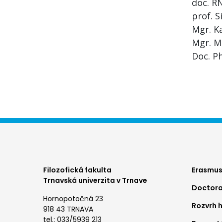
doc. R
prof. S
Mgr. Ka
Mgr. M
Doc. P
Foo
Filozofická fakulta
Erasmus
Trnavská univerzita v Trnave
Doctora
me
Hornopotočná 23
Rozvrh 
1
918 43 TRNAVA
tel.: 033/5939 213