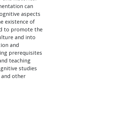
mentation can
cognitive aspects
he existence of
ed to promote the
ulture and into
tion and
ting prerequisites
and teaching
gnitive studies
s and other