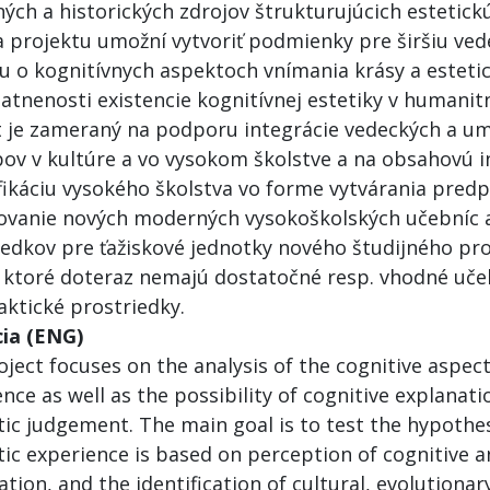
ých a historických zdrojov štrukturujúcich estetick
ia projektu umožní vytvoriť podmienky pre širšiu ve
iu o kognitívnych aspektoch vnímania krásy a estetic
atnenosti existencie kognitívnej estetiky v humani
t je zameraný na podporu integrácie vedeckých a u
pov v kultúre a vo vysokom školstve a na obsahovú i
ifikáciu vysokého školstva vo forme vytvárania pred
ovanie nových moderných vysokoškolských učebníc a
iedkov pre ťažiskové jednotky nového študijného p
, ktoré doteraz nemajú dostatočné resp. vhodné uče
aktické prostriedky.
ia (ENG)
ject focuses on the analysis of the cognitive aspect
nce as well as the possibility of cognitive explanat
tic judgement. The main goal is to test the hypothes
tic experience is based on perception of cognitive a
tion, and the identification of cultural, evolutionar