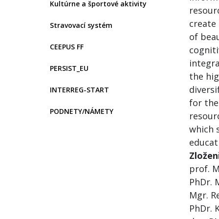
Kultúrne a športové aktivity
resour
create 
Stravovací systém
of beau
CEEPUS FF
cognit
integra
PERSIST_EU
the hig
diversi
INTERREG-START
for th
PODNETY/NÁMETY
resour
which 
educat
Zložen
prof. 
PhDr. 
Mgr. R
PhDr. K