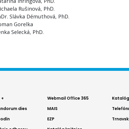
tarína Ihringová, PhD.
ichaela Rušinová, PhD.
hDr. Slávka Démuthová, PhD.
oman Gorelka
enka Selecká, PhD.
ter
Footer
Foo
 +
Webmail Office 365
Katalóg
ndorum dies
MAIS
Telefó
nu
menu
me
hodín
EZP
Trnavsk
2
3