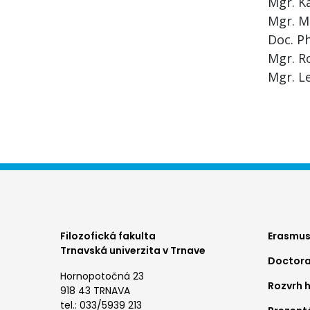
Mgr. Ka
Mgr. M
Doc. P
Mgr. R
Mgr. L
Foo
Filozofická fakulta
Erasmus
Trnavská univerzita v Trnave
Doctora
me
Hornopotočná 23
Rozvrh 
1
918 43 TRNAVA
tel.: 033/5939 213