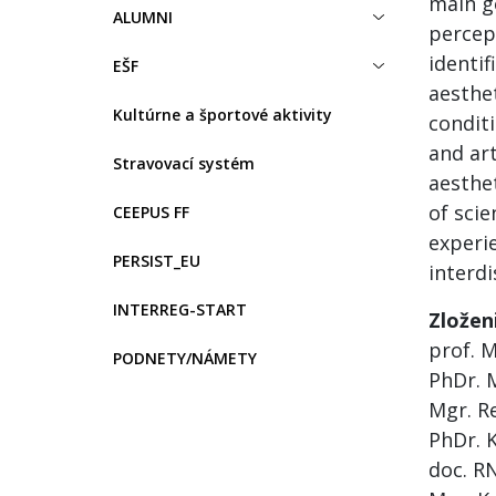
main go
ALUMNI
percept
identif
EŠF
aesthet
Kultúrne a športové aktivity
conditi
and art
Stravovací systém
aesthe
of scie
CEEPUS FF
experi
PERSIST_EU
interdi
INTERREG-START
Zložen
prof. 
PODNETY/NÁMETY
PhDr. 
Mgr. R
PhDr. K
doc. R