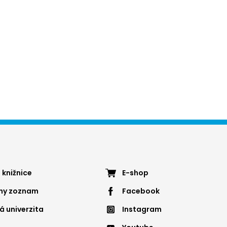
ter
Footer
 knižnice
E-shop
nny zoznam
Facebook
nu
menu
á univerzita
Instagram
4