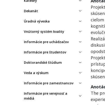
Anotác
Katedry
Projek
Dekanát
skúsen
cieľom 
Úradná výveska
kognití
Vnútorný systém kvality
evolučn
Realiz
Informácie pre uchádzačov
diskus
opodst
Informácie pre študentov
Projek
Doktorandské štúdium
prístup
koncip
Veda a výskum
skúsen
Informácie pre zamestnancov
Anotác
The pro
Informácie pre verejnosť a
médiá
experie