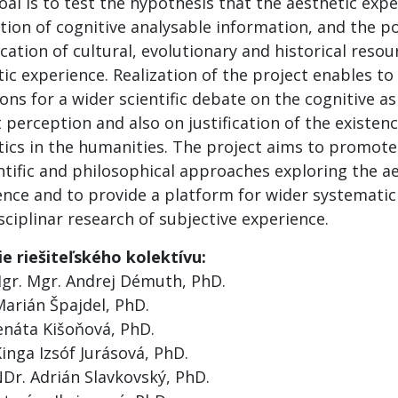
al is to test the hypothesis that the aesthetic exp
ion of cognitive analysable information, and the pos
ication of cultural, evolutionary and historical reso
ic experience. Realization of the project enables to
ons for a wider scientific debate on the cognitive a
 perception and also on justification of the existenc
tics in the humanities. The project aims to promote
ntific and philosophical approaches exploring the a
ence and to provide a platform for wider systematic
sciplinar research of subjective experience.
ie riešiteľského kolektívu:
Mgr. Mgr. Andrej Démuth, PhD.
Marián Špajdel, PhD.
enáta Kišoňová, PhD.
inga Izsóf Jurásová, PhD.
NDr. Adrián Slavkovský, PhD.