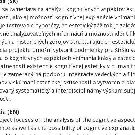
ia (SK)
t sa zameriava na analýzu kognitívnych aspektov est
osti, ako aj možnosti kognitívnej explanácie vníman
je testovanie hypotézy, že estetický zážitok je založ
vne analyzovateľných informácií a možnosti identifi
ých a historických zdrojov štrukturujúcich estetick
ácia projektu umožní vytvoriť podmienky pre širšiu 
iu o kognitívnych aspektoch vnímania krásy a estetic
atnenosti existencie kognitívnej estetiky v humani
t je zameraný na podporu integrácie vedeckých a fil
ov v skúmaní estetickej skúsenosti a vytvorenie pla
ovaný systematický a interdisciplinárny výskum subj
osti.
ia (EN)
ject focuses on the analysis of the cognitive aspect
nce as well as the possibility of cognitive explanat