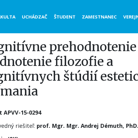
der
AKULTA
UCHÁDZAČ
ŠTUDENT
ZAMESTNANEC
VEREJ
nu
gnitívne prehodnotenie
dnotenie filozofie a
nitívnych štúdií estet
ímania
t APVV-15-0294
edný riešiteľ:
prof. Mgr. Mgr. Andrej Démuth, PhD