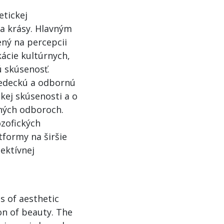
etickej
ia krásy. Hlavným
ený na percepcii
kácie kultúrnych,
ú skúsenosť.
vedeckú a odbornú
kej skúsenosti a o
tných odboroch.
ozofických
tformy na širšie
ektívnej
s of aesthetic
ion of beauty. The