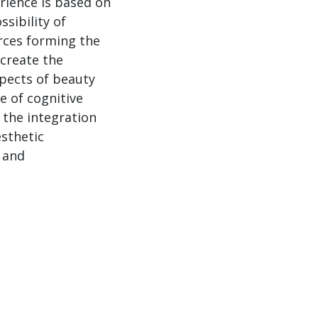
erience is based on
sibility of
urces forming the
 create the
spects of beauty
e of cognitive
 the integration
esthetic
 and