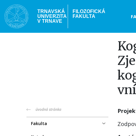
Skočiť
na
TRNAVSKÁ
FILOZOFICKÁ
Hea
F
UNIVERZITA
FAKULTA
hlavný
V TRNAVE
obsah
me
Ko
Zje
kog
vn
truni-
úvodná stránka
Projek
menu
Zodpov
Fakulta