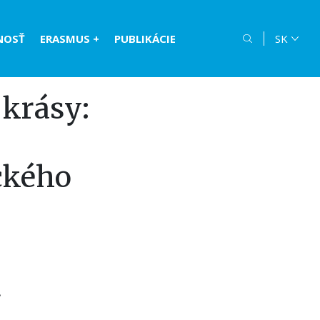
NOSŤ
ERASMUS +
PUBLIKÁCIE
SK
 krásy:
ického
.