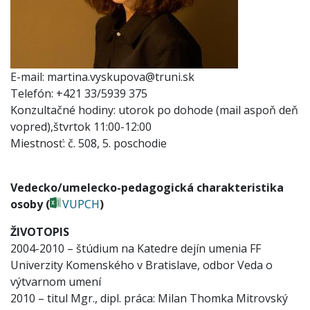
E-mail
martina.vyskupova@truni.sk
Telefón
+421 33/5939 375
Konzultačné hodiny
utorok po dohode (mail aspoň deň
vopred),štvrtok 11:00-12:00
Miestnosť
č. 508, 5. poschodie
Vedecko/umelecko-pedagogická charakteristika
osoby (
VUPCH
)
ŽIVOTOPIS
2004-2010 – štúdium na Katedre dejín umenia FF
Univerzity Komenského v Bratislave, odbor Veda o
výtvarnom umení
2010 – titul Mgr., dipl. práca: Milan Thomka Mitrovský