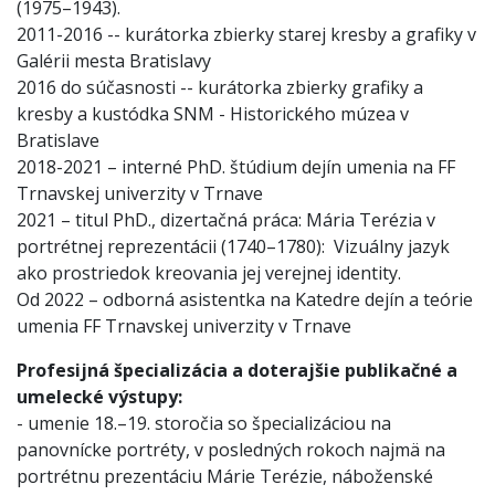
(1975–1943).
2011-2016 -- kurátorka zbierky starej kresby a grafiky v
Galérii mesta Bratislavy
2016 do súčasnosti -- kurátorka zbierky grafiky a
kresby a kustódka SNM - Historického múzea v
Bratislave
2018-2021 – interné PhD. štúdium dejín umenia na FF
Trnavskej univerzity v Trnave
2021 – titul PhD., dizertačná práca: Mária Terézia v
portrétnej reprezentácii (1740–1780): Vizuálny jazyk
ako prostriedok kreovania jej verejnej identity.
Od 2022 – odborná asistentka na Katedre dejín a teórie
umenia FF Trnavskej univerzity v Trnave
Profesijná špecializácia a doterajšie publikačné a
umelecké výstupy:
- umenie 18.–19. storočia so špecializáciou na
panovnícke portréty, v posledných rokoch najmä na
portrétnu prezentáciu Márie Terézie, náboženské