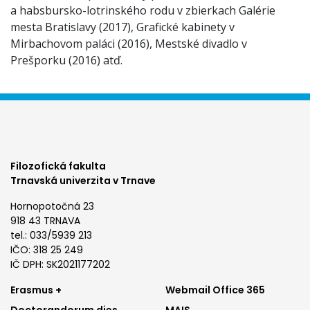
a habsbursko-lotrinského rodu v zbierkach Galérie
mesta Bratislavy (2017), Grafické kabinety v
Mirbachovom paláci (2016), Mestské divadlo v
Prešporku (2016) atď.
Filozofická fakulta
Trnavská univerzita v Trnave
Hornopotočná 23
918 43 TRNAVA
tel.: 033/5939 213
IČO: 318 25 249
IČ DPH: SK2021177202
Footer
Footer
Erasmus +
Webmail Office 365