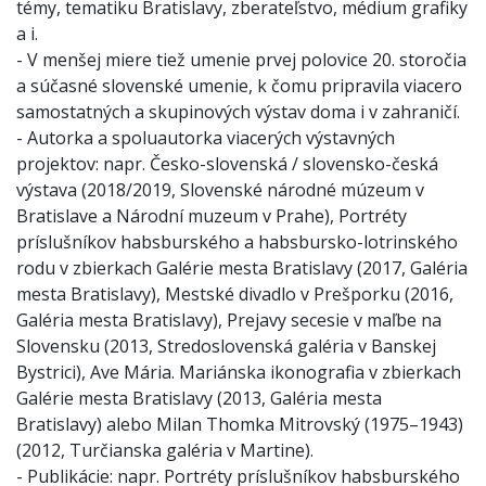
témy, tematiku Bratislavy, zberateľstvo, médium grafiky
a i.
- V menšej miere tiež umenie prvej polovice 20. storočia
a súčasné slovenské umenie, k čomu pripravila viacero
samostatných a skupinových výstav doma i v zahraničí.
- Autorka a spoluautorka viacerých výstavných
projektov: napr. Česko-slovenská / slovensko-česká
výstava (2018/2019, Slovenské národné múzeum v
Bratislave a Národní muzeum v Prahe), Portréty
príslušníkov habsburského a habsbursko-lotrinského
rodu v zbierkach Galérie mesta Bratislavy (2017, Galéria
mesta Bratislavy), Mestské divadlo v Prešporku (2016,
Galéria mesta Bratislavy), Prejavy secesie v maľbe na
Slovensku (2013, Stredoslovenská galéria v Banskej
Bystrici), Ave Mária. Mariánska ikonografia v zbierkach
Galérie mesta Bratislavy (2013, Galéria mesta
Bratislavy) alebo Milan Thomka Mitrovský (1975–1943)
(2012, Turčianska galéria v Martine).
- Publikácie: napr. Portréty príslušníkov habsburského