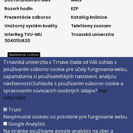
Doctorandorum dies
MAIS
menu
menu
Rozvrh hodín
EZP
1
2
Prezentácie odborov
Katalóg knižnice
Vnútorný systém kvality
Telefónny zoznam
InterReg TVU-MU
Trnavská univerzita
304011U620
Nastavenia cookies
Trnavská univerzita v Trnave žiada od Váš súhlas s
Footer
Footer
Katalóg knižnice
E-shop
používaním súborov cookie pre účely fungovania webu,
Telefónny zoznam
Facebook
menu
menu
zapamätania si používateľských nastavení, analýzu
Trnavská univerzita
Instagram
návštevnosti.
Súhlasíte s používaním súborov cookie a
3
4
Youtube
spracovaním súvisiacich osobných údajov?
Viac
informácií
Päta
Truni
Nevyhnutné cookies sú potrebné pre fungovanie webu.
Správca obsahu
Technická podpora
Google Analytics
Vyhlásenie o prístupnosti
Cookies
Na stránke používame google analytics na zber a