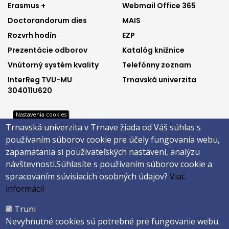
Footer
Footer
Erasmus +
Webmail Office 365
Doctorandorum dies
MAIS
menu
menu
Rozvrh hodín
EZP
1
2
Prezentácie odborov
Katalóg knižnice
Vnútorný systém kvality
Telefónny zoznam
InterReg TVU-MU
Trnavská univerzita
304011U620
Nastavenia cookies
Trnavská univerzita v Trnave žiada od Váš súhlas s
Footer
Footer
Katalóg knižnice
E-shop
používaním súborov cookie pre účely fungovania webu,
Telefónny zoznam
Facebook
menu
menu
zapamätania si používateľských nastavení, analýzu
Trnavská univerzita
Instagram
návštevnosti.
Súhlasíte s používaním súborov cookie a
3
4
Youtube
spracovaním súvisiacich osobných údajov?
Viac
informácií
Päta
Truni
Nevyhnutné cookies sú potrebné pre fungovanie webu.