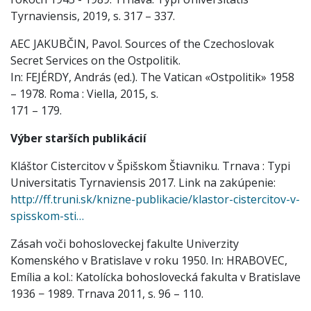
Tyrnaviensis, 2019, s. 317 – 337.
AEC JAKUBČIN, Pavol. Sources of the Czechoslovak
Secret Services on the Ostpolitik.
In: FEJÉRDY, András (ed.). The Vatican «Ostpolitik» 1958
– 1978. Roma : Viella, 2015, s.
171 – 179.
Výber starších publikácií
Kláštor Cistercitov v Špišskom Štiavniku. Trnava : Typi
Universitatis Tyrnaviensis 2017. Link na zakúpenie:
http://ff.truni.sk/knizne-publikacie/klastor-cistercitov-v-
spisskom-sti…
Zásah voči bohosloveckej fakulte Univerzity
Komenského v Bratislave v roku 1950. In: HRABOVEC,
Emília a kol.: Katolícka bohoslovecká fakulta v Bratislave
1936 − 1989. Trnava 2011, s. 96 – 110.