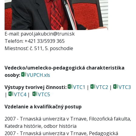
E-mail
pavol.jakubcin@truni.sk
Telefón
+421 33/5939 365
Miestnosť
č. 511, 5. poschodie
Vedecko/umelecko-pedagogická charakteristika
osoby:
VUPCH.xls
Výstupy tvorivej činnosti:
VTC1
|
VTC2
|
VTC3
|
VTC4
|
VTC5
Vzdelanie a kvalifikačný postup
2007 - Trnavská univerzita v Trnave, Filozofická fakulta,
Katedra histórie, odbor história
2007 - Trnavská univerzita v Trnave, Pedagogická