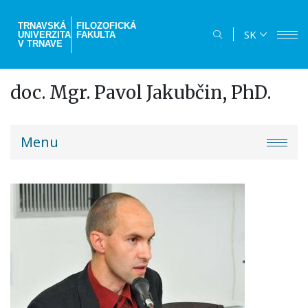
Skočiť
na
TRNAVSKÁ
FILOZOFICKÁ
SK
UNIVERZITA
FAKULTA
hlavný
V TRNAVE
obsah
doc. Mgr. Pavol Jakubčin, PhD.
truni-
Menu
menu