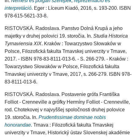
In.
Nemesi és polgári szerepek, reprezentáció és
interpretáció
. Eger : Líceum Kiadó, 2016, s. 193-200. ISBN
978-615-5621-33-8.
RISTOVSKÁ. Radoslava. Panstvo Dolná Krupá a jeho
majetky v druhej polovici 19. storočia. In.
Studia Historica
Tyrnaviensia XIX
. Kraków : Towarzystwo Słowaków w
Polsce, Filozofická fakulta Trnavskej univerzity v Trnave,
2017. - ISBN 978-83-8111-013-6. - S. 266-279. - Kraków :
Towarzystwo Słowaków w Polsce, Filozofická fakulta
Trnavskej univerzity v Trnave, 2017, s. 266-279. ISBN 978-
83-8111-013-6.
RISTOVSKÁ. Radoslava. Postavenie grófa Františka
Folliot - Crenneville a grófky Hermíny Folliot - Crenneville,
rod. Chotekovej v najvyššej spoločnosti druhej polovice
19. storočia. In.
Prudentissimae dominae nobis
honorandae
. Trnava : Filozofická fakulta Trnavskej
univerzity v Trnave, Historický ústav Slovenskej akadémie