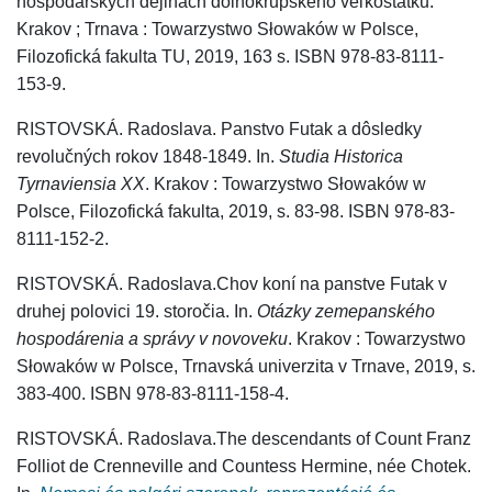
hospodárskych dejinách dolnokrupského veľkostatku.
Krakov ; Trnava : Towarzystwo Słowaków w Polsce,
Filozofická fakulta TU, 2019, 163 s. ISBN 978-83-8111-
153-9.
RISTOVSKÁ. Radoslava. Panstvo Futak a dôsledky
revolučných rokov 1848-1849. In.
Studia Historica
Tyrnaviensia XX
. Krakov : Towarzystwo Słowaków w
Polsce, Filozofická fakulta, 2019, s. 83-98. ISBN 978-83-
8111-152-2.
RISTOVSKÁ. Radoslava.Chov koní na panstve Futak v
druhej polovici 19. storočia. In.
Otázky zemepanského
hospodárenia a správy v novoveku
. Krakov : Towarzystwo
Słowaków w Polsce, Trnavská univerzita v Trnave, 2019, s.
383-400. ISBN 978-83-8111-158-4.
RISTOVSKÁ. Radoslava.The descendants of Count Franz
Folliot de Crenneville and Countess Hermine, née Chotek.