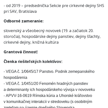
- od 2019 – predsedníčka Sekcie pre cirkevné dejiny SHS
pri SAV, Bratislava
Odborné zameranie:
slovenský a všeobecný novovek (19. a začiatok 20.
storočia), hospodárske dejiny panstiev, dejiny šľachty,
cirkevné dejiny,
knižná kultúra
Grantová činnosť:
Členka
riešiteľských kolektívov:
- VEGA č. 1/0645/17 Panstvo. Podnik zemepanského
hospodárenia
- VEGA č. 1/0451/20 Fenomén hradných panstiev
a determinanty ich hospodárskeho vývoja v novoveku
- APVV-16-0619 Rímska kúria a Uhorské kráľovstvo
v komunikačnej interakcii v stredoveku (s osobitným
zreteľom na územie dnešného Slovenska