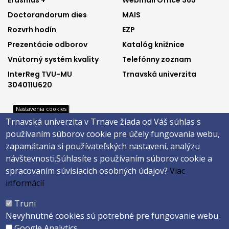
Footer
Footer
Erasmus +
Webmail Office 365
Doctorandorum dies
MAIS
menu
menu
Rozvrh hodín
EZP
1
2
Prezentácie odborov
Katalóg knižnice
Vnútorný systém kvality
Telefónny zoznam
InterReg TVU-MU
Trnavská univerzita
304011U620
Nastavenia cookies
Trnavská univerzita v Trnave žiada od Váš súhlas s
Footer
Footer
Katalóg knižnice
E-shop
používaním súborov cookie pre účely fungovania webu,
Telefónny zoznam
Facebook
menu
menu
zapamätania si používateľských nastavení, analýzu
Trnavská univerzita
Instagram
návštevnosti.
Súhlasíte s používaním súborov cookie a
3
4
Youtube
spracovaním súvisiacich osobných údajov?
Viac
informácií
Päta
Truni
Nevyhnutné cookies sú potrebné pre fungovanie webu.
Správca obsahu
Technická podpora
Google Analytics