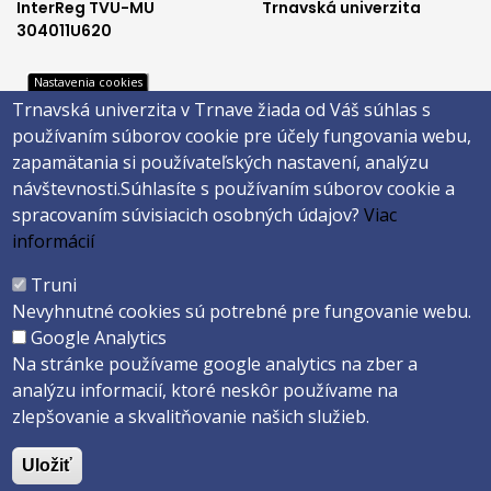
InterReg TVU-MU
Trnavská univerzita
304011U620
Nastavenia cookies
Trnavská univerzita v Trnave žiada od Váš súhlas s
Footer
Footer
Katalóg knižnice
E-shop
používaním súborov cookie pre účely fungovania webu,
Telefónny zoznam
Facebook
menu
menu
zapamätania si používateľských nastavení, analýzu
Trnavská univerzita
Instagram
návštevnosti.
Súhlasíte s používaním súborov cookie a
3
4
Youtube
spracovaním súvisiacich osobných údajov?
Viac
informácií
Päta
Truni
Nevyhnutné cookies sú potrebné pre fungovanie webu.
Správca obsahu
Technická podpora
Google Analytics
Vyhlásenie o prístupnosti
Cookies
Na stránke používame google analytics na zber a
analýzu informacií, ktoré neskôr používame na
Copyright ©2026 Filozofická fakulta · Trnavská Univerzita v Trnave
zlepšovanie a skvalitňovanie našich služieb.
Created by
ActivIT s.r.o.
Uložiť