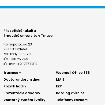
Filozofická fakulta
Trnavská univerzita v Trnave
Hornopotočná 23
918 43 TRNAVA
tel.: 033/5939 213
IČO: 318 25 249
IČ DPH: SK2021177202
Footer
Footer
Erasmus +
Webmail Office 365
Doctorandorum dies
MAIS
menu
menu
Rozvrh hodín
EZP
1
2
Prezentácie odborov
Katalóg knižnice
Vnútorný systém kvality
Telefónny zoznam