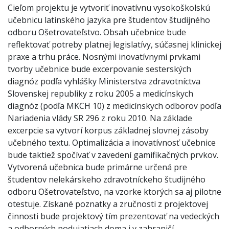
Cieľom projektu je vytvoriť inovatívnu vysokoškolskú
učebnicu latinského jazyka pre študentov študijného
odboru Ošetrovateľstvo. Obsah učebnice bude
reflektovať potreby platnej legislatívy, súčasnej klinickej
praxe a trhu práce. Nosnými inovatívnymi prvkami
tvorby učebnice bude excerpovanie sesterských
diagnóz podľa vyhlášky Ministerstva zdravotníctva
Slovenskej republiky z roku 2005 a medicínskych
diagnóz (podľa MKCH 10) z medicínskych odborov podľa
Nariadenia vlády SR 296 z roku 2010. Na základe
excerpcie sa vytvorí korpus základnej slovnej zásoby
učebného textu. Optimalizácia a inovatívnosť učebnice
bude taktiež spočívať v zavedení gamifikačných prvkov.
Vytvorená učebnica bude primárne určená pre
študentov nelekárskeho zdravotníckeho študijného
odboru Ošetrovateľstvo, na vzorke ktorých sa aj pilotne
otestuje. Získané poznatky a zručnosti z projektovej
činnosti bude projektový tím prezentovať na vedeckých
a odborných podujatiach doma i v zahraničí.