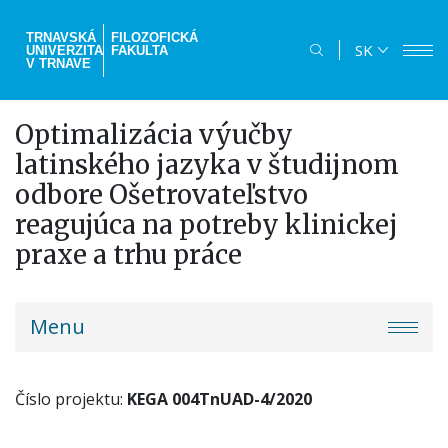
Skočiť
na
TRNAVSKÁ
FILOZOFICKÁ
SK
UNIVERZITA
FAKULTA
hlavný
V TRNAVE
obsah
Optimalizácia výučby
latinského jazyka v študijnom
odbore Ošetrovateľstvo
reagujúca na potreby klinickej
praxe a trhu práce
truni-
Menu
menu
Číslo projektu:
KEGA 004TnUAD-4/2020