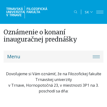
Skočiť
na
TRNAVSKÁ
FILOZOFICKÁ
SK
UNIVERZITA
FAKULTA
hlavný
V TRNAVE
obsah
Oznámenie o konaní
inauguračnej prednášky
truni-
Menu
menu
Dovoľujeme si Vám oznámiť, že na Filozofickej fakulte
Trnavskej univerzity
v Trnave, Hornopotočná 23, v miestnosti 3P1 na 3.
poschodí sa dňa: