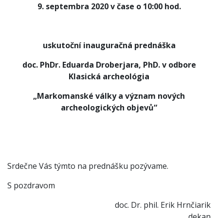
9. septembra 2020 v čase o 10:00 hod.
uskutoční inauguračná prednáška
doc. PhDr. Eduarda Droberjara, PhD. v odbore
Klasická archeológia
„Markomanské války a význam nových
archeologických objevů“
Srdečne Vás týmto na prednášku pozývame.
S pozdravom
doc. Dr. phil. Erik Hrnčiarik
dekan