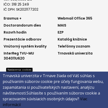
IČO: 318 25 249
IČ DPH: SK2021177202
Footer
Footer
Erasmus +
Webmail Office 365
Doctorandorum dies
MAIS
menu
menu
Rozvrh hodín
EZP
1
2
Prezentácie odborov
Katalóg knižnice
Vnútorný systém kvality
Telefónny zoznam
InterReg TVU-MU
Trnavská univerzita
304011U620
Nastavenia cookies
Trnavská univerzita v Trnave žiada od Váš súhlas s
Footer
Footer
Katalóg knižnice
E-shop
používaním súborov cookie pre účely fungovania webu,
Telefónny zoznam
Facebook
menu
menu
zapamätania si používateľských nastavení, analýzu
Trnavská univerzita
Instagram
návštevnosti.
Súhlasíte s používaním súborov cookie a
3
4
Youtube
spracovaním súvisiacich osobných údajov?
Viac
informácií