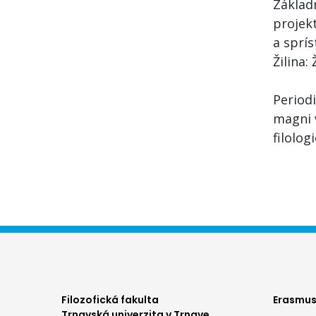
Základ
projek
a sprís
Žilina:
Period
magni v
filolog
Foo
Filozofická fakulta
Erasmus
Trnavská univerzita v Trnave