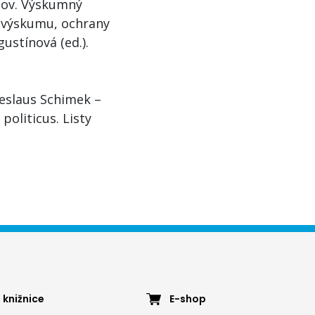
dov. Výskumný
 výskumu, ochrany
ustínová (ed.).
eslaus Schimek –
politicus. Listy
ter
Footer
 knižnice
E-shop