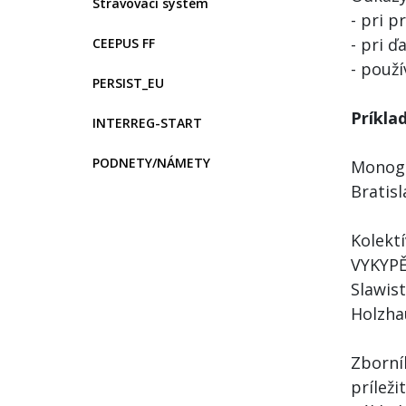
Stravovací systém
- pri 
- pri ď
CEEPUS FF
- použí
PERSIST_EU
Príkla
INTERREG-START
PODNETY/NÁMETY
Monogr
Bratisl
Kolekt
VYKYPĚ
Slawis
Holzha
Zborní
príleži