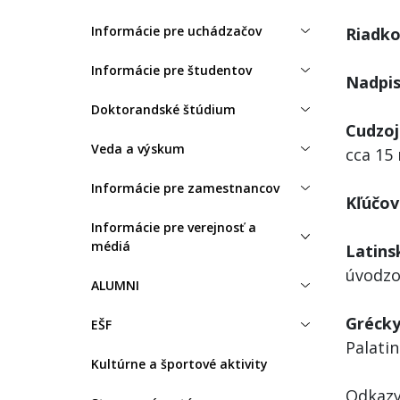
Informácie pre uchádzačov
Riadko
Informácie pre študentov
Nadpis
Doktorandské štúdium
Cudzo
Veda a výskum
cca 15
Informácie pre zamestnancov
Kľúčov
Informácie pre verejnosť a
médiá
Latins
úvodzo
ALUMNI
Grécky
EŠF
Palati
Kultúrne a športové aktivity
Odkazy 