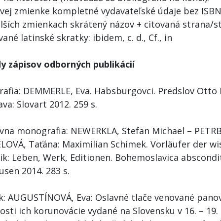
prvej zmienke kompletné vydavateľské údaje bez ISB
alších zmienkach skrátený názov + citovaná strana/s
vané latinské skratky: ibidem, c. d., Cf., in
dy zápisov odborných publikácií
afia: DEMMERLE, Eva. Habsburgovci. Predslov Otto
ava: Slovart 2012. 259 s.
ívna monografia: NEWERKLA, Stefan Michael – PETRB
LOVÁ, Taťána: Maximilian Schimek. Vorläufer der wi
tik: Leben, Werk, Editionen. Bohemoslavica abscondit
usen 2014. 283 s.
k: AUGUSTÍNOVÁ, Eva: Oslavné tlače venované pano
tosti ich korunovácie vydané na Slovensku v 16. – 19. s