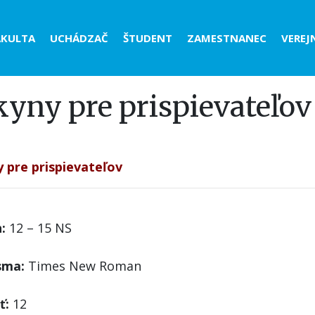
der
AKULTA
UCHÁDZAČ
ŠTUDENT
ZAMESTNANEC
VEREJ
nu
yny pre prispievateľov
 pre prispievateľov
:
12 – 15 NS
sma:
Times New Roman
ť:
12