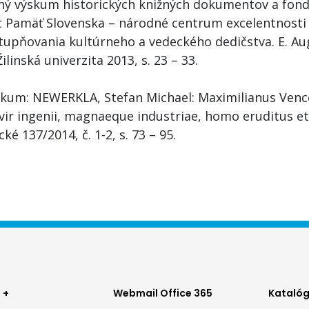
ný výskum historických knižných dokumentov a fon
t Pamäť Slovenska – národné centrum excelentnosti
tupňovania kultúrneho a vedeckého dedičstva. E. Aug
 Žilinská univerzita 2013, s. 23 – 33.
ikum: NEWERKLA, Stefan Michael: Maximilianus Venc
ir ingenii, magnaeque industriae, homo eruditus et 
ické 137/2014, č. 1-2, s. 73 – 95.
ter
Footer
Foo
 +
Webmail Office 365
Katalóg