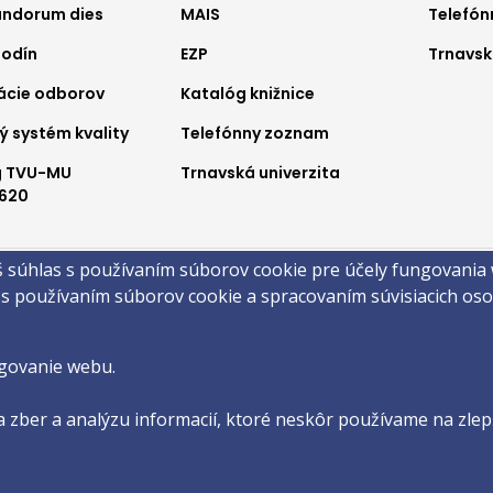
ndorum dies
MAIS
Telefó
nu
menu
me
hodín
EZP
Trnavsk
2
3
ácie odborov
Katalóg knižnice
ý systém kvality
Telefónny zoznam
g TVU-MU
Trnavská univerzita
620
a
š súhlas s používaním súborov cookie pre účely fungovania
obsahu
Technická podpora
Vyhlásenie o prístupnosti
Cookies
 s používaním súborov cookie a spracovaním súvisiacich o
©2026 Filozofická fakulta · Trnavská Univerzita v Trnave
by
ActivIT s.r.o.
govanie webu.
 zber a analýzu informacií, ktoré neskôr používame na zlepš