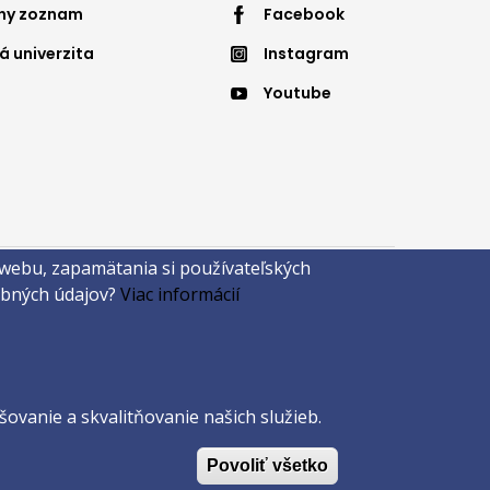
nny zoznam
Facebook
nu
menu
á univerzita
Instagram
4
Youtube
 webu, zapamätania si používateľských
sobných údajov?
Viac informácií
ovanie a skvalitňovanie našich služieb.
Povoliť všetko