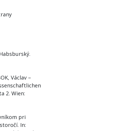
N
trany
 Habsburský.
OK, Václav –
ssenschaftlichen
a 2. Wien:
vníkom pri
toročí. In: