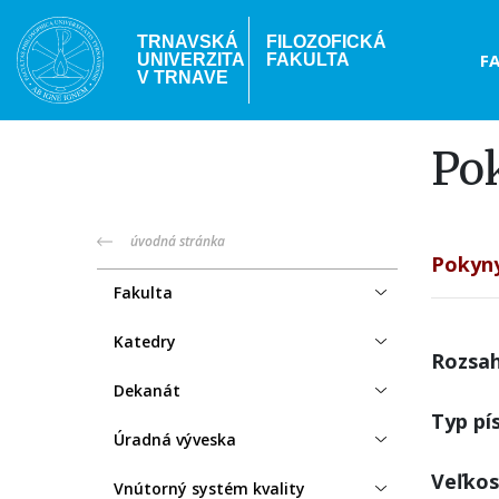
Skočiť
na
TRNAVSKÁ
FILOZOFICKÁ
Hea
F
UNIVERZITA
FAKULTA
hlavný
V TRNAVE
obsah
me
Pok
truni-
úvodná stránka
Pokyny
menu
Fakulta
Katedry
Rozsah
Dekanát
Typ pí
Úradná výveska
Veľkos
Vnútorný systém kvality