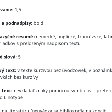
vanie:
1,5
 a podnadpisy:
bold
jazyčné resumé
(nemecké, anglické, francúzske, lati
 riadkov s preloženým nadpisom textu
é slová:
5
ký text:
v texte kurzívou bez úvodzoviek, v poznámk
vkách bez kurzívy
 text:
nevkladať znaky pomocou symbolov – prefero
no Linotype
na literatúru (neuvádza sa bibliografia na konci):