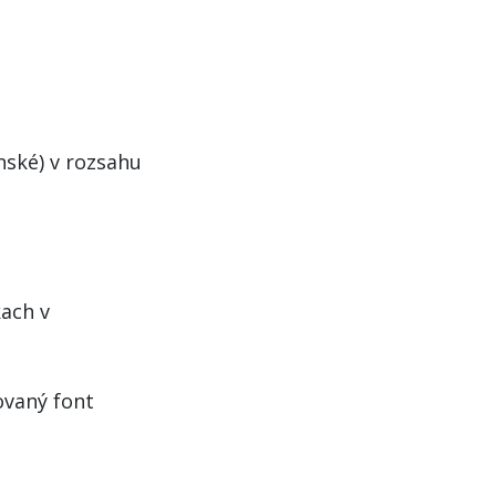
nské) v rozsahu
ach v
vaný font