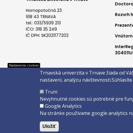
Doctora
me
Hornopotočná 23
Rozvrh 
1
918 43 TRNAVA
tel.: 033/5939 213
Prezent
IČO: 318 25 249
IČ DPH: SK2021177202
Vnútorn
InterRe
304011U
Pät
Nastavenia cookies
Trnavská univerzita v Trnave žiada od Vá
Správca 
nastavení, analýzu návštevnosti.
Súhlasíte
Copyright 
Truni
Created 
Nevyhnutné cookies sú potrebné pre fun
Google Analytics
Na stránke používame google analytics na
Uložiť