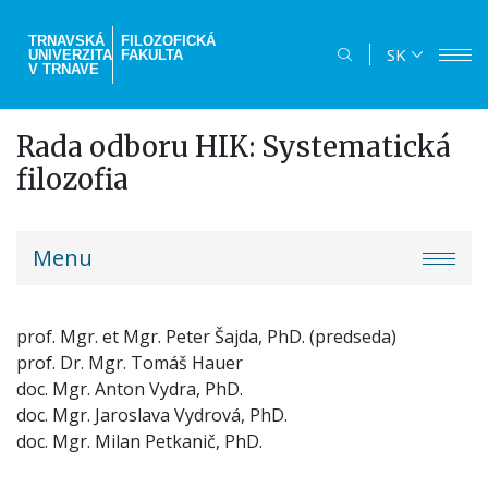
Skočiť
na
TRNAVSKÁ
FILOZOFICKÁ
SK
UNIVERZITA
FAKULTA
hlavný
V TRNAVE
obsah
Rada odboru HIK: Systematická
filozofia
truni-
Menu
menu
prof. Mgr. et Mgr. Peter Šajda, PhD. (predseda)
prof. Dr. Mgr. Tomáš Hauer
doc. Mgr. Anton Vydra, PhD.
doc. Mgr. Jaroslava Vydrová, PhD.
doc. Mgr. Milan Petkanič, PhD.