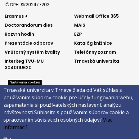
IČ DPH: SK2021177202
Footer
Footer
Erasmus +
Webmail Office 365
Doctorandorum dies
MAIS
menu
menu
Rozvrh hodín
EZP
1
2
Prezentácie odborov
Katalóg knižnice
Vnútorný systém kvality
Telefónny zoznam
InterReg TVU-MU
Trnavská univerzita
304011U620
Nastavenia cookies
Trnavská univerzita v Trnave žiada od Váš súhlas s
Footer
Footer
Katalóg knižnice
E-shop
používaním súborov cookie pre účely fungovania webu,
Telefónny zoznam
Facebook
menu
menu
zapamätania si používateľských nastavení, analýzu
Trnavská univerzita
Instagram
návštevnosti.
Súhlasíte s používaním súborov cookie a
3
4
Youtube
spracovaním súvisiacich osobných údajov?
Viac
informácií